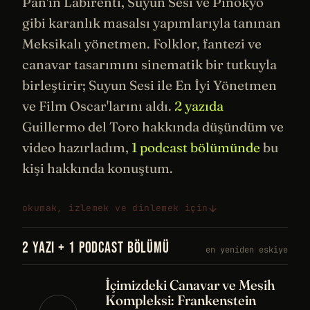
Pan'ın Labirenti, Suyun Sesi ve
Pinokyo
gibi karanlık masalsı yapımlarıyla tanınan
Meksikalı yönetmen. Folklor, fantezi ve
canavar
tasarımını
sinematik
bir tutkuyla
birleştirir; Suyun Sesi ile En İyi Yönetmen
ve Film Oscar'larını aldı.
2 yazıda
Guillermo del Toro hakkında düşündüm ve
video hazırladım,
1 podcast bölümünde
bu
kişi hakkında konuştum.
okumak, izlemek ve dinlemek için
2 YAZI + 1 PODCAST BÖLÜMÜ
en yeniden eskiye
İçimizdeki Canavar ve Mesih
Kompleksi: Frankenstein