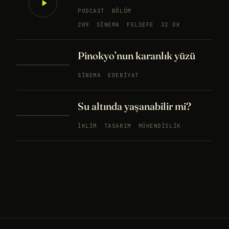
PODCAST
BÖLÜM
209
SINEMA
FELSEFE
32 DK
Pinokyo’nun karanlık yüzü
SINEMA
EDEBIYAT
Su altında yaşanabilir mi?
İKLIM
TASARIM
MÜHENDISLIK