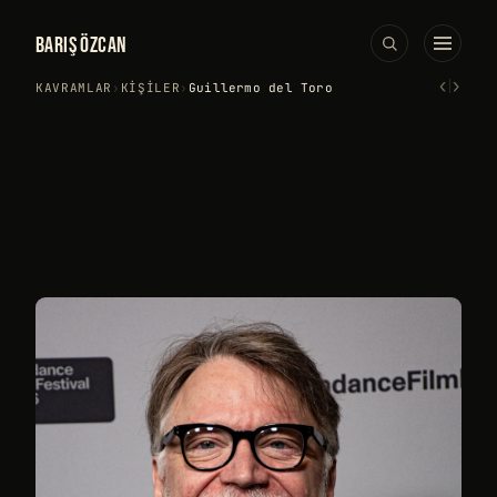
BARIŞ ÖZCAN
‹
›
KAVRAMLAR
›
KIŞILER
›
Guillermo del Toro