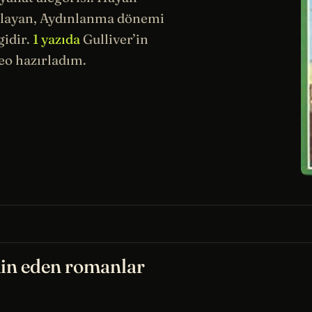
ulayan,
Aydınlanma
dönemi
gidir.
1 yazıda
Gulliver’in
eo hazırladım.
in eden romanlar
T