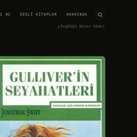
11 HZ
SESLI KITAPLAR
HAKKINDA
‹
›
Gog
Göğü Delen Adam