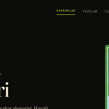
KAVRAMLAR
YAZILAR
1
n
ri
yahat alegorisi. Hayalî