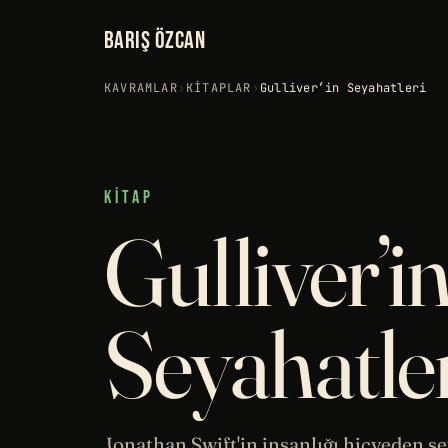
BARIŞ ÖZCAN
KAVRAMLAR
›
KITAPLAR
›
Gulliver’in Seyahatleri
KITAP
Gulliver’i
Seyahatle
Jonathan Swift'in insanlığı hicveden se