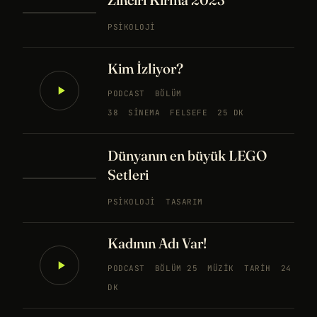
PSIKOLOJI
Kim İzliyor?
PODCAST
BÖLÜM
38
SINEMA
FELSEFE
25 DK
Dünyanın en büyük LEGO
Setleri
PSIKOLOJI
TASARIM
Kadının Adı Var!
PODCAST
BÖLÜM 25
MÜZIK
TARIH
24
DK