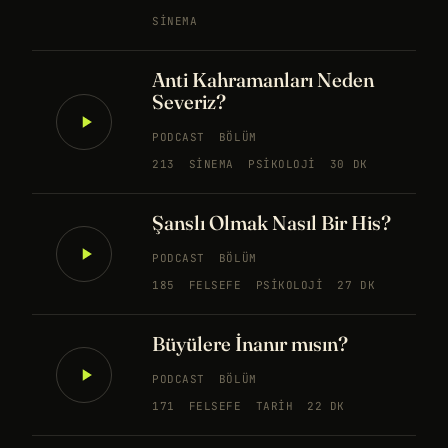
SINEMA
Anti Kahramanları Neden
Severiz?
PODCAST
BÖLÜM
213
SINEMA
PSIKOLOJI
30 DK
Şanslı Olmak Nasıl Bir His?
PODCAST
BÖLÜM
185
FELSEFE
PSIKOLOJI
27 DK
Büyülere İnanır mısın?
PODCAST
BÖLÜM
171
FELSEFE
TARIH
22 DK