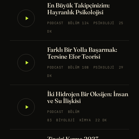
En Büyük Takipçinizim:
Hayranlık Psikolojisi
PODCAST
BÖLÜM 124
PSIKOLOJI
25
DK
Farklı Bir Yolla Başarmak:
Tersine Efor Teorisi
PODCAST
BÖLÜM 108
PSIKOLOJI
29
DK
İki Hidrojen Bir Oksijen: İnsan
ve Su İlişkisi
PODCAST
BÖLÜM
83
BIYOLOJI
KIMYA
22 DK
Zinciri Kırma 2023