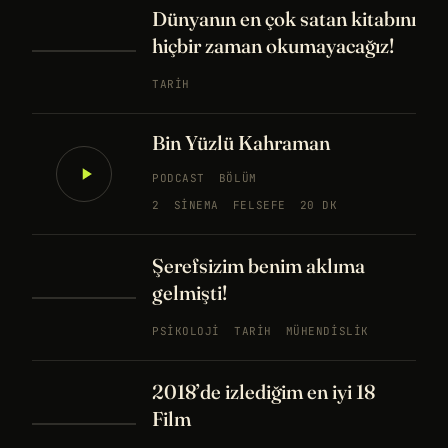
Dünyanın en çok satan kitabını
hiçbir zaman okumayacağız!
TARIH
Bin Yüzlü Kahraman
PODCAST
BÖLÜM
2
SINEMA
FELSEFE
20 DK
Şerefsizim benim aklıma
gelmişti!
PSIKOLOJI
TARIH
MÜHENDISLIK
2018’de izlediğim en iyi 18
Film