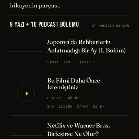
hikayenin parçası.
9 YAZI + 10 PODCAST BÖLÜMÜ
en yeniden eskiye
Japonya'da Rehberlerin
Anlatmadığı Bir Ay (1. Bölüm)
SANAT
TARIH
TASARIM
Bu Filmi Daha Önce
İzlemiştiniz
PODCAST
BÖLÜM
243
SINEMA
SANAT
26 DK
Netflix ve Warner Bros.
Birleşirse Ne Olur?