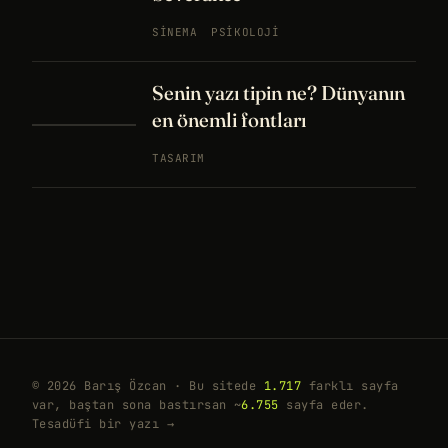
SINEMA
PSIKOLOJI
Senin yazı tipin ne? Dünyanın
en önemli fontları
TASARIM
© 2026 Barış Özcan · Bu sitede
1.717
farklı sayfa
var, baştan sona bastırsan ~
6.755
sayfa eder.
Tesadüfi bir yazı →