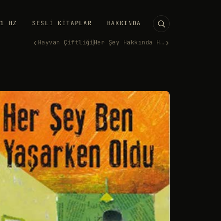
11 HZ
SESLI KITAPLAR
HAKKINDA
‹
›
Hayvan Çiftliği
Her Şey Hakkında Hiçbir Şey