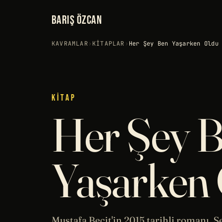
BARIŞ ÖZCAN
KAVRAMLAR
›
KITAPLAR
›
Her Şey Ben Yaşarken Oldu
KITAP
Her Şey 
Yaşarken
Mustafa Becit'in 2015
tarihli
romanı. Ser