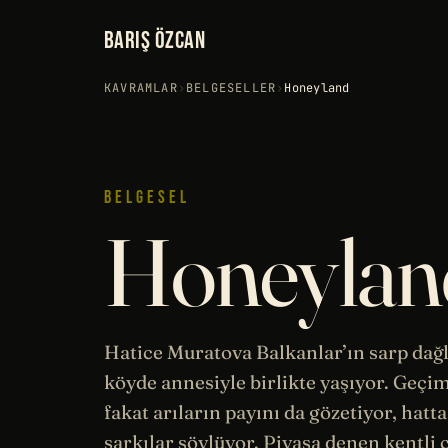
BARIŞ ÖZCAN
KAVRAMLAR
›
BELGESELLER
›
Honeyland
BELGESEL
Honeylan
Hatice Muratova Balkanlar’ın sarp dağl
köyde annesiyle birlikte yaşıyor. Geçimi
fakat arıların payını da gözetiyor, hatt
şarkılar söylüyor. Piyasa denen kentli