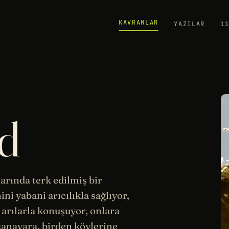
KAVRAMLAR
YAZILAR
1
d
arında terk edilmiş bir
ni yabani arıcılıkla sağlıyor,
a arılarla konuşuyor, onlara
 canavara, birden köylerine