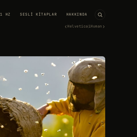
11 HZ
SESLI KITAPLAR
HAKKINDA
‹
›
Helvetica
iHuman