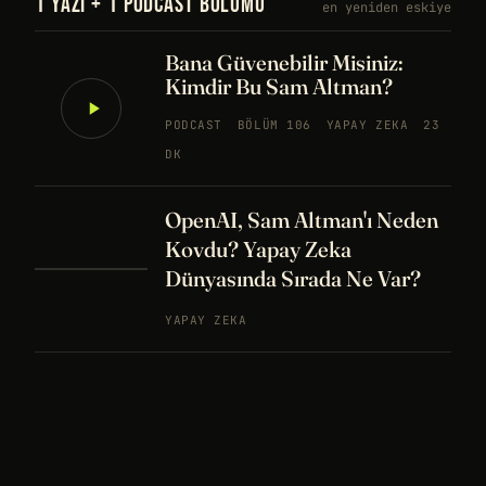
1 YAZI + 1 PODCAST BÖLÜMÜ
en yeniden eskiye
Bana Güvenebilir Misiniz:
Kimdir Bu Sam Altman?
PODCAST
BÖLÜM 106
YAPAY ZEKA
23
DK
OpenAI, Sam Altman'ı Neden
Kovdu? Yapay Zeka
Dünyasında Sırada Ne Var?
YAPAY ZEKA