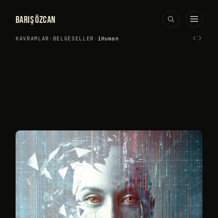
BARIŞ ÖZCAN
‹
›
KAVRAMLAR
›
BELGESELLER
›
iHuman