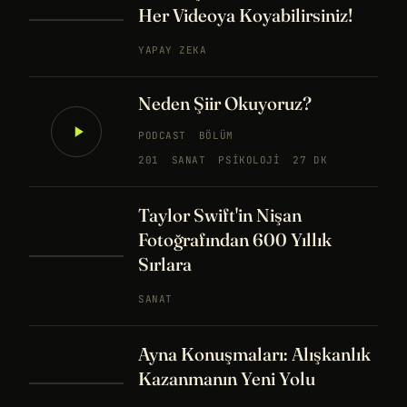
Her Videoya Koyabilirsiniz!
YAPAY ZEKA
Neden Şiir Okuyoruz?
PODCAST
BÖLÜM
201
SANAT
PSIKOLOJI
27 DK
Taylor Swift'in Nişan
Fotoğrafından 600 Yıllık
Sırlara
SANAT
Ayna Konuşmaları: Alışkanlık
Kazanmanın Yeni Yolu