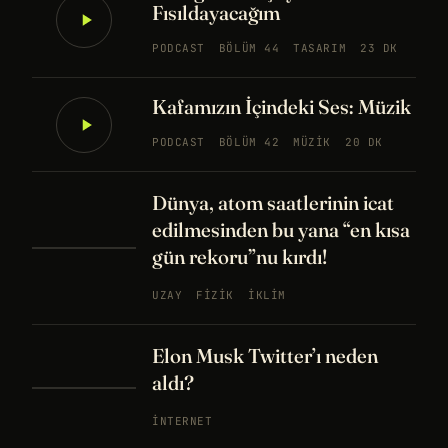
Fısıldayacağım
PODCAST
BÖLÜM 44
TASARIM
23 DK
Kafamızın İçindeki Ses: Müzik
PODCAST
BÖLÜM 42
MÜZIK
20 DK
Dünya, atom saatlerinin icat
edilmesinden bu yana “en kısa
gün rekoru”nu kırdı!
UZAY
FIZIK
İKLIM
Elon Musk Twitter’ı neden
aldı?
İNTERNET