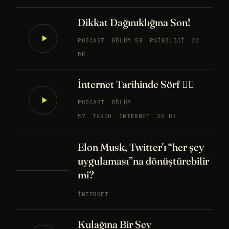
Dikkat Dağınıklığına Son!
PODCAST
BÖLÜM 58
PSIKOLOJI
22
DK
İnternet Tarihinde Sörf 🏄‍♀️
PODCAST
BÖLÜM
57
TARIH
İNTERNET
20 DK
Elon Musk, Twitter'ı “her şey
uygulaması”na dönüştürebilir
mi?
İNTERNET
Kulağına Bir Şey