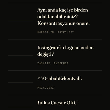
Aynı anda kaç işe birden
odaklanabilirsiniz?
Konsantrasyonun önemi
NÖROBILIM
PSIKOLOJI
Instagram'ın logosu neden
değişti?
TASARIM
İNTERNET
#40sabahErkenKalk
PSIKOLOJI
Julius Caesar OKU