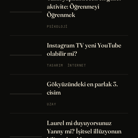
aktivite: Öğrenmeyi
Öğrenmek
PSIKOLOJI
Instagram TV yeni YouTube
olabilir mi?
TASARIM
İNTERNET
Gökyüzündeki en parlak 3.
cisim
UZAY
Laurel mi duyuyorsunuz
Yanny mi? İşitsel illüzyonun