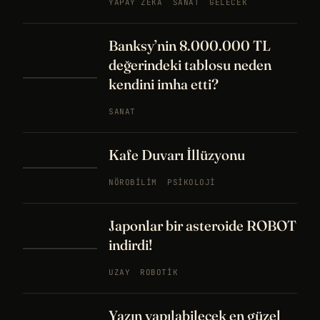
YAPAY ZEKA
SANAT
GELECEK
Banksy’nin 8.000.000 TL
değerindeki tablosu neden
kendini imha etti?
SANAT
Kafe Duvarı İllüzyonu
NÖROBILIM
PSIKOLOJI
Japonlar bir asteroide ROBOT
indirdi!
UZAY
ROBOTIK
Yazın yapılabilecek en güzel