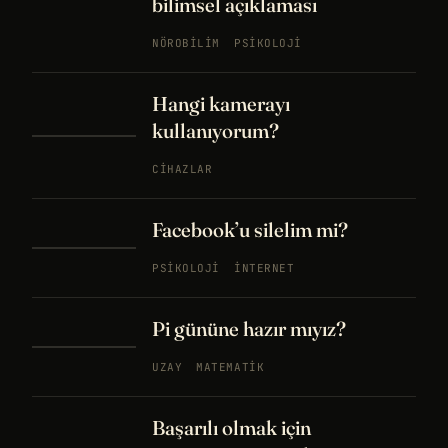
bilimsel açıklaması
NÖROBILIM
PSIKOLOJI
Hangi kamerayı
kullanıyorum?
CIHAZLAR
Facebook’u silelim mi?
PSIKOLOJI
İNTERNET
Pi gününe hazır mıyız?
UZAY
MATEMATIK
Başarılı olmak için