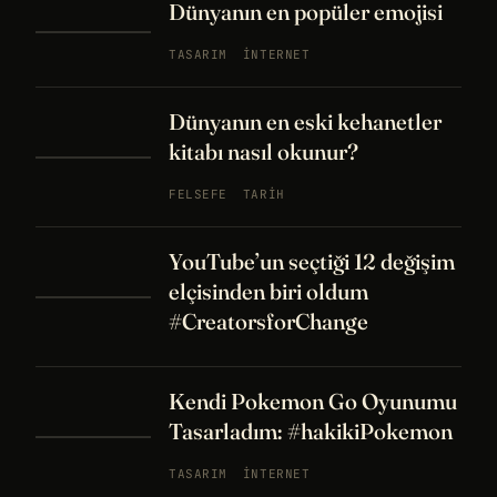
Dünyanın en popüler emojisi
TASARIM
İNTERNET
Dünyanın en eski kehanetler
kitabı nasıl okunur?
FELSEFE
TARIH
YouTube’un seçtiği 12 değişim
elçisinden biri oldum
#CreatorsforChange
Kendi Pokemon Go Oyunumu
Tasarladım: #hakikiPokemon
TASARIM
İNTERNET