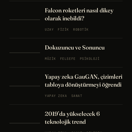
Falcon roketleri nasıl dikey
olarak inebildi?
UZAY
FIZIK
ROBOTIK
Dokuzuncu ve Sonuncu
MÜZIK
FELSEFE
PSIKOLOJI
Yapay zeka GauGAN, çizimleri
tabloya dönüştürmeyi öğrendi
YAPAY ZEKA
SANAT
2019’da yükselecek 6
teknolojik trend