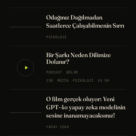
Odağınız Dağılmadan
Saatlerce Çalışabilmenin Sırrı
PSIKOLOJI
Bir Şarkı Neden Dilimize
Dolanır?
PODCAST
BÖLÜM
138
MÜZIK
PSIKOLOJI
24 DK
O film gerçek oluyor: Yeni
GPT-4o yapay zeka modelinin
sesine inanamayacaksınız!
YAPAY ZEKA