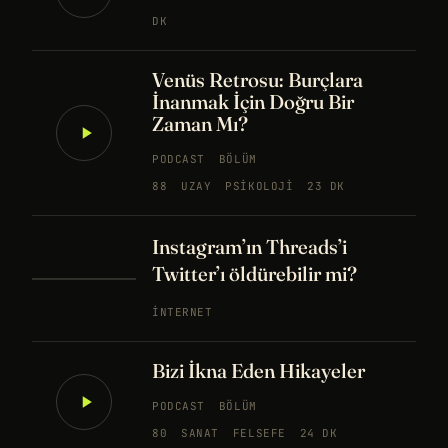
DK
Venüs Retrosu: Burçlara
İnanmak İçin Doğru Bir
Zaman Mı?
PODCAST
BÖLÜM
88
UZAY
PSIKOLOJI
23 DK
Instagram’ın Threads’i
Twitter’ı öldürebilir mi?
İNTERNET
Bizi İkna Eden Hikayeler
PODCAST
BÖLÜM
80
SANAT
FELSEFE
24 DK