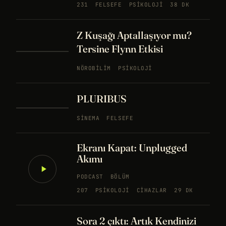
231
FELSEFE
PSIKOLOJI
38 DK
Z Kuşağı Aptallaşıyor mu?
Tersine Flynn Etkisi
NÖROBILIM
PSIKOLOJI
PLURIBUS
SINEMA
FELSEFE
Ekranı Kapat: Unplugged
Akımı
PODCAST
BÖLÜM
207
PSIKOLOJI
CIHAZLAR
29 DK
Sora 2 çıktı: Artık Kendinizi