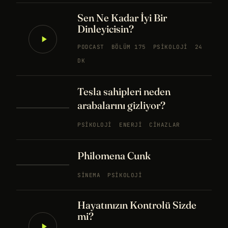
Sen Ne Kadar İyi Bir
Dinleyicisin?
PODCAST
BÖLÜM 175
PSIKOLOJI
24
DK
Tesla sahipleri neden
arabalarını gizliyor?
PSIKOLOJI
ENERJI
CIHAZLAR
Philomena Cunk
SINEMA
PSIKOLOJI
Hayatınızın Kontrolü Sizde
mi?