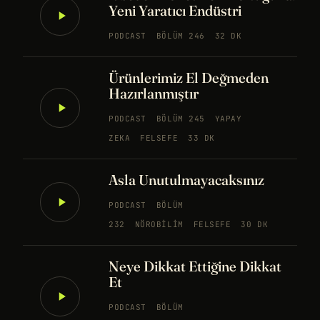
Yeni Yaratıcı Endüstri
PODCAST
BÖLÜM 246
32 DK
Ürünlerimiz El Değmeden
Hazırlanmıştır
PODCAST
BÖLÜM 245
YAPAY
ZEKA
FELSEFE
33 DK
Asla Unutulmayacaksınız
PODCAST
BÖLÜM
232
NÖROBILIM
FELSEFE
30 DK
Neye Dikkat Ettiğine Dikkat
Et
PODCAST
BÖLÜM