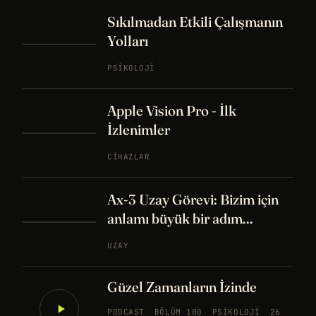
Sıkılmadan Etkili Çalışmanın
Yolları
PSIKOLOJI
Apple Vision Pro - İlk
İzlenimler
CIHAZLAR
Ax-3 Uzay Görevi: Bizim için
anlamı büyük bir adım...
UZAY
Güzel Zamanların İzinde
PODCAST
BÖLÜM 100
PSIKOLOJI
26