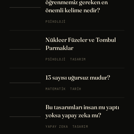
öğrenmemiz gereken en
önemli kelime nedir?
PSIKOLOJI
Nükleer Füzeler ve Tombul
Parmaklar
PSIKOLOJI
TASARIM
13 sayısı uğursuz mudur?
MATEMATIK
TARIH
Bu tasarımları insan mı yaptı
yoksa yapay zeka mı?
YAPAY ZEKA
TASARIM