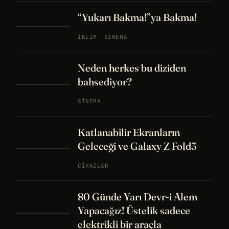
“Yukarı Bakma!”ya Bakma!
İKLIM
SINEMA
Neden herkes bu diziden
bahsediyor?
SINEMA
Katlanabilir Ekranların
Geleceği ve Galaxy Z Fold3
CIHAZLAR
80 Günde Yarı Devr-i Alem
Yapacağız! Üstelik sadece
elektrikli bir araçla