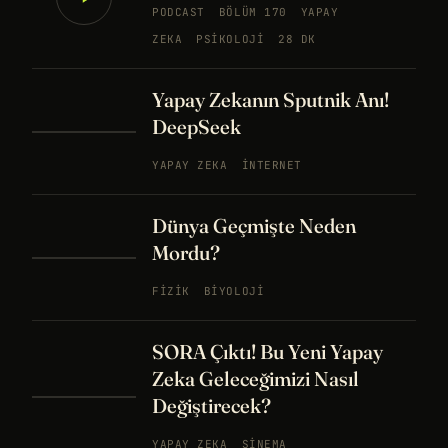
PODCAST
BÖLÜM 170
YAPAY
ZEKA
PSIKOLOJI
28 DK
Yapay Zekanın Sputnik Anı!
DeepSeek
YAPAY ZEKA
İNTERNET
Dünya Geçmişte Neden
Mordu?
FIZIK
BIYOLOJI
SORA Çıktı! Bu Yeni Yapay
Zeka Geleceğimizi Nasıl
Değiştirecek?
YAPAY ZEKA
SINEMA