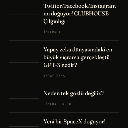
Twitter/Facebook/Instagram
mı doğuyor! CLUBHOUSE
Çılgınlığı
İNTERNET
Yapay zeka dünyasındaki en
büyük sıçrama gerçekleşti!
GPT-3 nedir?
YAPAY ZEKA
Neden tek gözlü değiliz?
SINEMA
TARIH
Yeni bir SpaceX doğuyor!