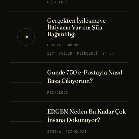
PSIKOLOJI
Gerçekten İyileşmeye
İhtiyacın Var mı: Şifa
Bağımlılığı
PODCAST
BÖLÜM
187
SAĞLIK
PSIKOLOJI
24 DK
Günde 750 e-Postayla Nasıl
Başa Çıkıyorum?
PSIKOLOJI
ERGEN Neden Bu Kadar Çok
İnsana Dokunuyor?
SINEMA
PSIKOLOJI