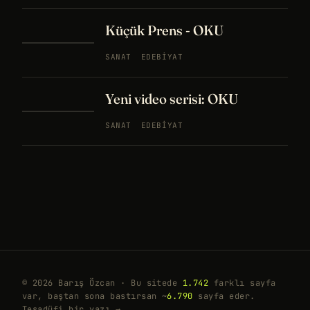
Küçük Prens - OKU
SANAT
EDEBIYAT
Yeni video serisi: OKU
SANAT
EDEBIYAT
© 2026 Barış Özcan · Bu sitede
1.742
farklı sayfa
var, baştan sona bastırsan ~
6.790
sayfa eder.
Tesadüfi bir yazı →