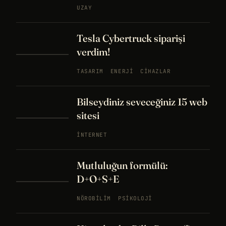
UZAY
Tesla Cybertruck siparişi
verdim!
TASARIM
ENERJI
CIHAZLAR
Bilseydiniz seveceğiniz 15 web
sitesi
İNTERNET
Mutluluğun formülü:
D+O+S+E
NÖROBILIM
PSIKOLOJI