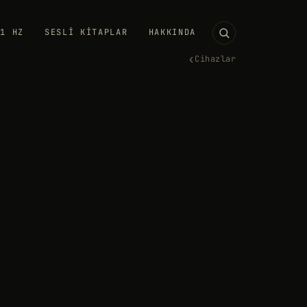
11 HZ
SESLI KITAPLAR
HAKKINDA
‹
Cihazlar