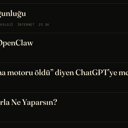
gunluğu
IKOLOJI
İNTERNET
25 DK
 OpenClaw
ma motoru öldü” diyen ChatGPT’ye m
arla Ne Yaparsın?