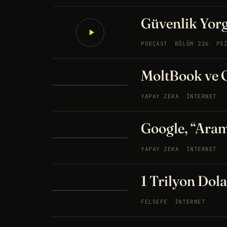
Güvenlik Yor
PODCAST
BÖLÜM 226
PS
MoltBook ve
YAPAY ZEKA
İNTERNET
Google, “Ara
YAPAY ZEKA
İNTERNET
1 Trilyon Dol
FELSEFE
İNTERNET