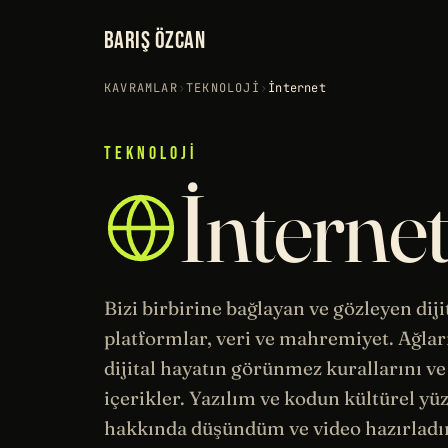
BARIŞ ÖZCAN
KAVRAMLAR
›
TEKNOLOJI
›
İnternet
TEKNOLOJI
İnterne
Bizi birbirine bağlayan ve gözleyen diji
platformlar, veri ve
mahremiyet
. Ağla
dijital hayatın görünmez kurallarını v
içerikler. Yazılım ve kodun kültürel yü
hakkında düşündüm ve video hazırlad