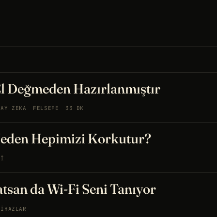
El Değmeden Hazırlanmıştır
PAY ZEKA
FELSEFE
33 DK
Neden Hepimizi Korkutur?
JI
tsan da Wi-Fi Seni Tanıyor
CIHAZLAR