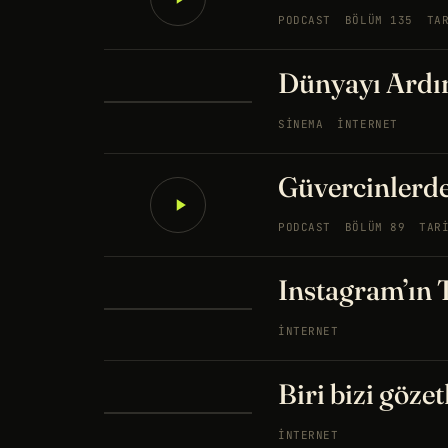
PODCAST
BÖLÜM 135
TA
Dünyayı Ardı
SINEMA
İNTERNET
Güvercinlerden
PODCAST
BÖLÜM 89
TAR
Instagram’ın T
İNTERNET
Biri bizi gözet
İNTERNET