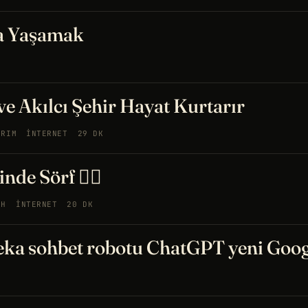
a Yaşamak
e Akılcı Şehir Hayat Kurtarır
ARIM
İNTERNET
29 DK
nde Sörf 🏄‍♀️
IH
İNTERNET
20 DK
zeka sohbet robotu ChatGPT yeni Googl