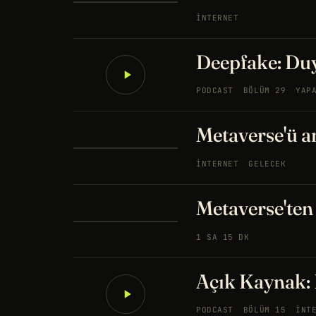
İNTERNET
Deepfake: Duy
PODCAST
BÖLÜM 29
YAP
Metaverse'ü a
İNTERNET
GELECEK
Metaverse'ten
1 SA 15 DK
Açık Kaynak: 
PODCAST
BÖLÜM 15
İNT