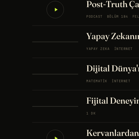
Post-Truth Ça
PODCAST
BÖLÜM 184
FE
Yapay Zekanı
YAPAY ZEKA
İNTERNET
Dijital Dünya
MATEMATIK
İNTERNET
Fijital Deney
1 DK
Kervanlardan 