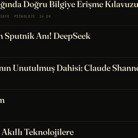
ğında Doğru Bilgiye Erişme Kılavuz
LSEFE
PSIKOLOJI
24 DK
n Sputnik Anı! DeepSeek
'nın Unutulmuş Dahisi: Claude Shann
im
Akıllı Teknolojilere