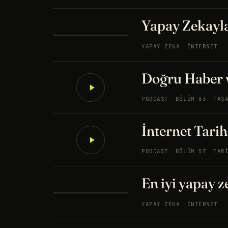
Yapay Zekayl
YAPAY ZEKA
İNTERNET
Doğru Haber v
PODCAST
BÖLÜM 63
TAS
İnternet Tarihi
PODCAST
BÖLÜM 57
TAR
En iyi yapay 
YAPAY ZEKA
İNTERNET