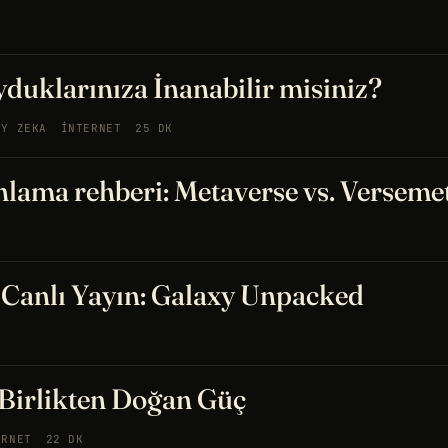
duklarınıza İnanabilir misiniz?
AY ZEKA
İNTERNET
25 DK
nlama rehberi: Metaverse vs. Verseme
 Canlı Yayın: Galaxy Unpacked
Birlikten Doğan Güç
ERNET
22 DK