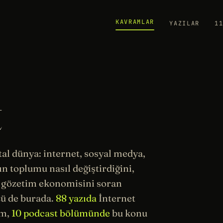
KAVRAMLAR
YAZILAR
1
t
tal dünya: internet, sosyal medya,
rın toplumu nasıl değiştirdiğini,
e
gözetim
ekonomisini soran
zü de burada.
88 yazıda
İnternet
ım,
10 podcast bölümünde
bu konu