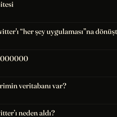
itesi
itter'ı “her şey uygulaması”na dönüşt
0000000
rimin veritabanı var?
tter’ı neden aldı?