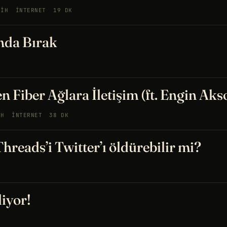
RIH
İNTERNET
19 DK
nda Bırak
 Fiber Ağlara İletişim (ft. Engin Aks
IH
İNTERNET
38 DK
hreads’i Twitter’ı öldürebilir mi?
liyor!