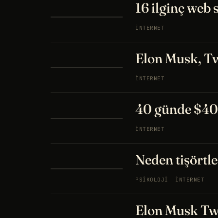
16 ilginç web s
İNTERNET
Elon Musk, Tw
İNTERNET
40 günde $4
İNTERNET
Neden tişörtle
PSIKOLOJI
İNTERNET
Elon Musk Twi