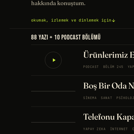
hakkında konuştum.
okumak, izlemek ve dinlemek için
88 YAZI + 10 PODCAST BÖLÜMÜ
Ürünlerimiz 
PODCAST
BÖLÜM 245
YA
Boş Bir Oda 
SINEMA
SANAT
PSIKOLO
Telefonu Kapa
YAPAY ZEKA
İNTERNET