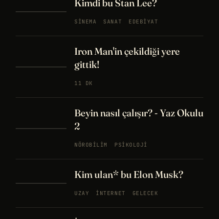
Kimdi bu Stan Lee?
SINEMA
SANAT
EDEBIYAT
Iron Man'in çekildiği yere
gittik!
11 DK
Beyin nasıl çalışır? - Yaz Okulu
2
NÖROBILIM
PSIKOLOJI
Kim ulan* bu Elon Musk?
UZAY
İNTERNET
GELECEK