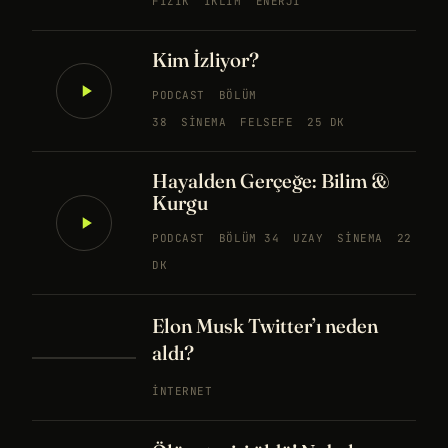
FIZIK
İKLIM
ENERJI
Kim İzliyor?
PODCAST
BÖLÜM
38
SINEMA
FELSEFE
25 DK
Hayalden Gerçeğe: Bilim &
Kurgu
PODCAST
BÖLÜM 34
UZAY
SINEMA
22
DK
Elon Musk Twitter’ı neden
aldı?
İNTERNET