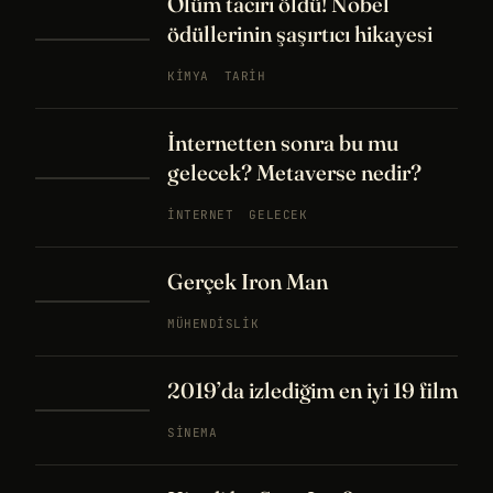
Ölüm taciri öldü! Nobel
ödüllerinin şaşırtıcı hikayesi
KIMYA
TARIH
İnternetten sonra bu mu
gelecek? Metaverse nedir?
İNTERNET
GELECEK
Gerçek Iron Man
MÜHENDISLIK
2019’da izlediğim en iyi 19 film
SINEMA