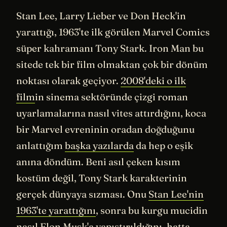
Stan Lee, Larry Lieber ve Don Heck'in
yarattığı, 1963'te ilk görülen Marvel Comics
süper kahramanı Tony Stark. Iron Man bu
sitede tek bir film olmaktan çok bir dönüm
noktası olarak geçiyor.
2008'deki o ilk
film
in sinema sektöründe çizgi roman
uyarlamalarına nasıl vites attırdığını, koca
bir Marvel evreninin oradan doğduğunu
anlattığım
başka yazılarda
da hep o eşik
anına döndüm. Beni asıl çeken kısım
kostüm değil, Tony Stark karakterinin
gerçek dünyaya sızması. Onu
Stan Lee'nin
1963'te yarattığını
, sonra bu kurgu mucidin
nasıl
Elon Musk'a yapıştırıldığını
, hatta