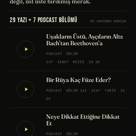
değil, üst üste birikmiş merak.
29 YAZI + 7 PODCAST BÖLÜMÜ
en yeniden eskiye
Uşakların Üstü, Aşçıların Altı:
Bach’tan Beethoven’a
PODCAST
BÖLÜM
247
SANAT
MÜZIK
30 DK
Bir Rüya Kaç Füze Eder?
PODCAST
BÖLÜM 241
UZAY
TARIH
32
DK
Neye Dikkat Ettiğine Dikkat
Et
PODCAST
BÖLÜM