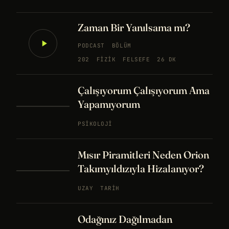
Zaman Bir Yanılsama mı?
PODCAST
BÖLÜM
202
FIZIK
FELSEFE
26 DK
Çalışıyorum Çalışıyorum Ama
Yapamıyorum
PSIKOLOJI
Mısır Piramitleri Neden Orion
Takımyıldızıyla Hizalanıyor?
UZAY
TARIH
Odağınız Dağılmadan