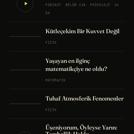
PODCAST
BÖLÜM 118
PSIKOLOJI
24
DK
Kütleçekim Bir Kuvvet Değil
FIZIK
Yaşayan en ilginç
matematikçiye ne oldu?
MATEMATIK
Tuhaf Atmosferik Fenomenler
FIZIK
Üşeniyorum, Öyleyse Yarın:
Tembellik Hakkı