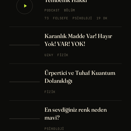
PODCAST
BÖLÜM
73
FELSEFE
PSIKOLOJI
19 DK
Karanlık Madde Var! Hayır
Yok! VAR! YOK!
UZAY
FIZIK
Ürpertici ve Tuhaf Kuantum
Dolanıklığı
FIZIK
En sevdiğiniz renk neden
mavi?
PSIKOLOJI