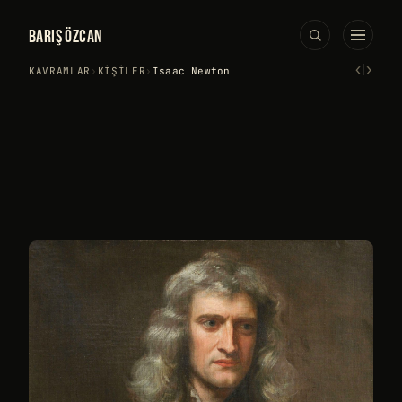
BARIŞ ÖZCAN
‹
›
KAVRAMLAR
›
KIŞILER
›
Isaac Newton