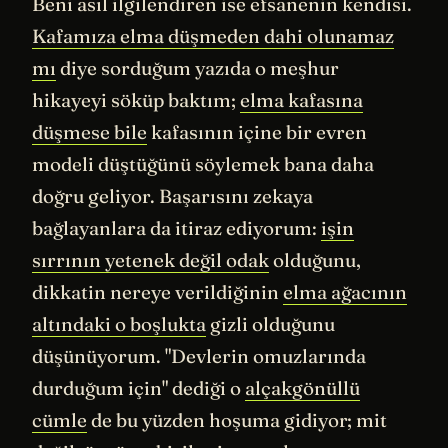
Beni asıl ilgilendiren ise efsanenin kendisi.
Kafamıza elma düşmeden dahi olunamaz
mı
diye sorduğum yazıda o meşhur
hikayeyi söküp baktım;
elma kafasına
düşmese bile
kafasının içine bir evren
modeli düştüğünü söylemek bana daha
doğru geliyor. Başarısını zekaya
bağlayanlara da itiraz ediyorum:
işin
sırrının yetenek değil odak
olduğunu,
dikkatin nereye verildiğinin
elma ağacının
altındaki o boşlukta
gizli olduğunu
düşünüyorum. "Devlerin omuzlarında
durduğum için" dediği o
alçakgönüllü
cümle
de bu yüzden hoşuma gidiyor; mit