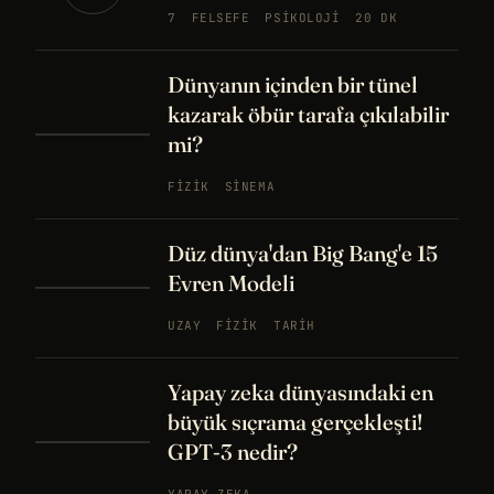
7
FELSEFE
PSIKOLOJI
20 DK
Dünyanın içinden bir tünel
kazarak öbür tarafa çıkılabilir
mi?
FIZIK
SINEMA
Düz dünya'dan Big Bang'e 15
Evren Modeli
UZAY
FIZIK
TARIH
Yapay zeka dünyasındaki en
büyük sıçrama gerçekleşti!
GPT-3 nedir?
YAPAY ZEKA