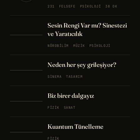
231
FELSEFE
PSIKOLOJI
38 DK
Sesin Rengi Var mı? Sinestezi
ve Yaratıcılık
NÖROBILIM
MÜZIK
PSIKOLOJI
Neden her şey grileşiyor?
SINEMA
TASARIM
Biz birer dalgayız
FIZIK
SANAT
Kuantum Tünelleme
FIZIK