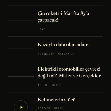
Çin roketi 4 Mart’ta Ay’a
çarpacak!
UZAY
Kazayla dahi olan adam
NÖROBILIM
MATEMATIK
Elektrikli otomobiller çevreci
değil mi? Mitler ve Gerçekler
İKLIM
ENERJI
Kelimelerin Gücü
PODCAST
BÖLÜM