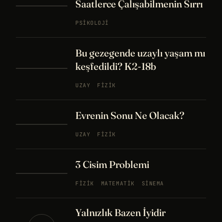
Saatlerce Çalışabilmenin Sırrı
PSIKOLOJI
Bu gezegende uzaylı yaşam mı
keşfedildi? K2-18b
UZAY
FIZIK
Evrenin Sonu Ne Olacak?
UZAY
FIZIK
3 Cisim Problemi
FIZIK
MATEMATIK
SINEMA
Yalnızlık Bazen İyidir