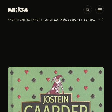
BARIŞ ÖZCAN
‹
›
KAVRAMLAR
›
KITAPLAR
›
İskambil Kağıtlarının Esrarı