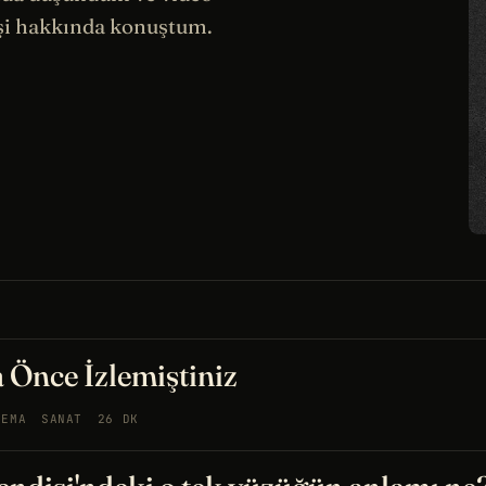
şi hakkında konuştum.
 Önce İzlemiştiniz
NEMA
SANAT
26 DK