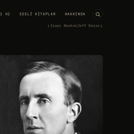
11 HZ
SESLI KITAPLAR
HAKKINDA
‹
›
Isaac Newton
Jeff Bezos