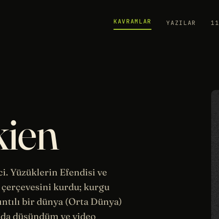
KAVRAMLAR
YAZILAR
1
kien
ci.
Yüzüklerin Efendisi
ve
çerçevesini kurdu; kurgu
rıntılı bir dünya (Orta Dünya)
nda düşündüm ve video