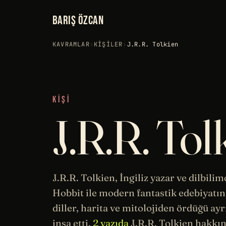
BARIŞ ÖZCAN
KAVRAMLAR
›
KIŞILER
›
J.R.R. Tolkien
KIŞI
J.R.R. Tol
J.R.R. Tolkien, İngiliz yazar ve dilbilim
Hobbit
ile modern fantastik
edebiyatın
diller, harita ve mitolojiden ördüğü ay
inşa etti.
2 yazıda
J.R.R. Tolkien hakkı