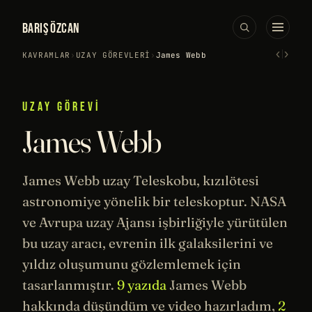
BARIŞ ÖZCAN
‹
›
KAVRAMLAR
›
UZAY GÖREVLERI
›
James Webb
UZAY GÖREVI
James Webb
James Webb
uzay
Teleskobu, kızılötesi
astronomiye yönelik bir teleskoptur.
NASA
ve Avrupa uzay Ajansı işbirliğiyle yürütülen
bu uzay aracı, evrenin ilk galaksilerini ve
yıldız oluşumunu gözlemlemek için
tasarlanmıştır.
9 yazıda
James Webb
hakkında düşündüm ve video hazırladım,
2