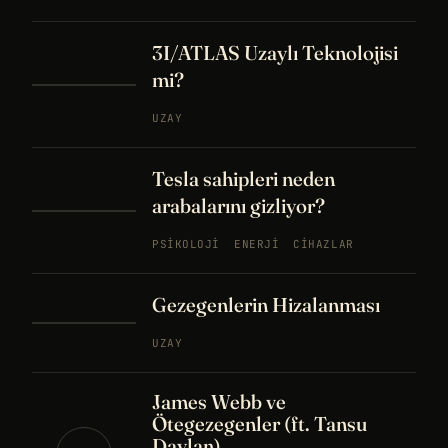
3I/ATLAS Uzaylı Teknolojisi
mi?
UZAY
Tesla sahipleri neden
arabalarını gizliyor?
PSIKOLOJI
ENERJI
CIHAZLAR
Gezegenlerin Hizalanması
UZAY
James Webb ve
Ötegezegenler (ft. Tansu
Daylan)