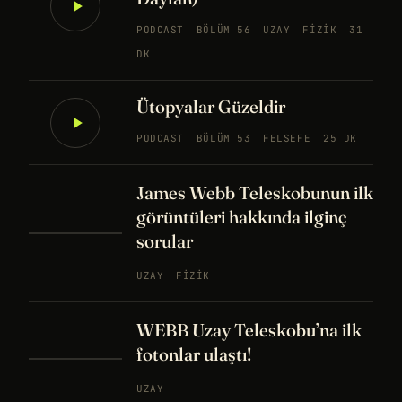
PODCAST
BÖLÜM 56
UZAY
FIZIK
31
DK
Ütopyalar Güzeldir
PODCAST
BÖLÜM 53
FELSEFE
25 DK
James Webb Teleskobunun ilk
görüntüleri hakkında ilginç
sorular
UZAY
FIZIK
WEBB Uzay Teleskobu’na ilk
fotonlar ulaştı!
UZAY