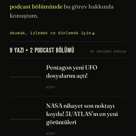
podcast bölümünde
bu görev hakkında
konuştum.
okumak, izlemek ve dinlemek için
9 YAZI + 2 PODCAST BÖLÜMÜ
en yeniden eskiye
Pentagon yeni UFO
dosyalarını açtı!
UZAY
NASA nihayet son noktayı
koydu! 3I/ATLAS’ın en yeni
görüntüleri
UZAY