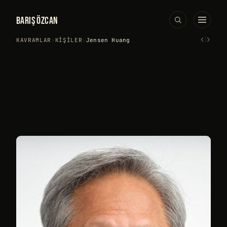
BARIŞ ÖZCAN
‹
›
KAVRAMLAR
›
KIŞILER
›
Jensen Huang