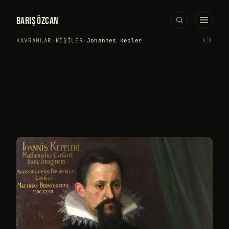
BARIŞ ÖZCAN
‹
›
KAVRAMLAR
›
KIŞILER
›
Johannes Kepler