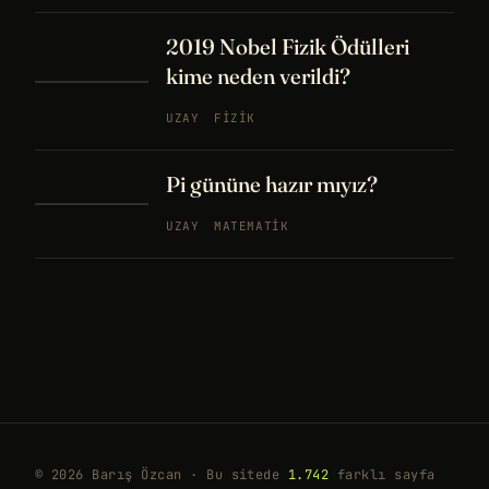
2019 Nobel Fizik Ödülleri
kime neden verildi?
UZAY
FIZIK
Pi gününe hazır mıyız?
UZAY
MATEMATIK
© 2026 Barış Özcan · Bu sitede
1.742
farklı sayfa