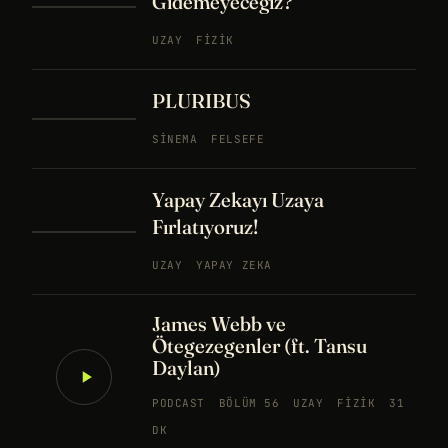
Gidemeyeceğiz?
UZAY
FIZIK
PLURIBUS
SINEMA
FELSEFE
Yapay Zekayı Uzaya
Fırlatıyoruz!
UZAY
YAPAY ZEKA
James Webb ve
Ötegezegenler (ft. Tansu
Daylan)
PODCAST
BÖLÜM 56
UZAY
FIZIK
31
DK