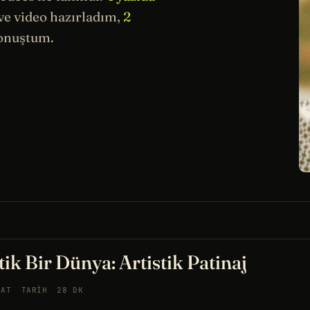
e video hazırladım,
2
konuştum.
k Bir Dünya: Artistik Patinaj
NAT
TARIH
28 DK