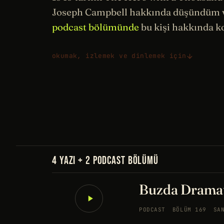
Joseph Campbell hakkında düşündüm v
podcast bölümünde
bu kişi hakkında 
okumak, izlemek ve dinlemek için
4 YAZI + 2 PODCAST BÖLÜMÜ
Buzda Dramati
PODCAST
BÖLÜM 169
SA