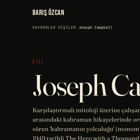
BARIŞ ÖZCAN
KAVRAMLAR
›
KIŞILER
›
Joseph Campbell
KIŞI
Joseph C
Karşılaştırmalı mitoloji üzerine çalışa
arasındaki kahraman hikayelerinde ort
süren 'kahramanın yolculuğu' (monomit
1949
tarihli
The Hero with a Thousand F