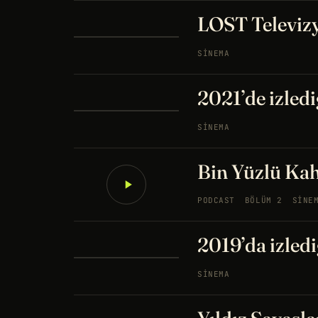
LOST Televizy
SINEMA
2021’de izledi
SINEMA
Bin Yüzlü Ka
PODCAST
BÖLÜM 2
SINE
2019’da izledi
SINEMA