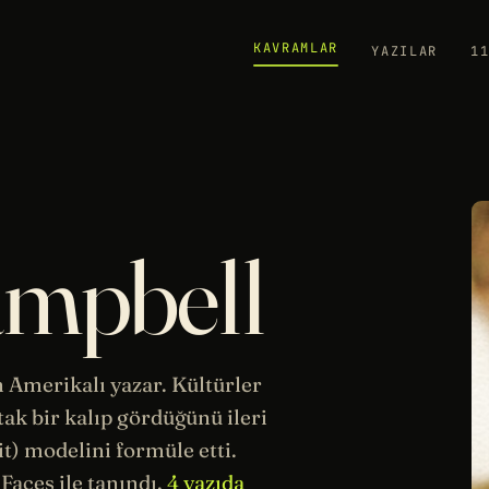
KAVRAMLAR
YAZILAR
1
ampbell
n Amerikalı yazar. Kültürler
ak bir kalıp gördüğünü ileri
) modelini formüle etti.
aces ile tanındı.
4 yazıda