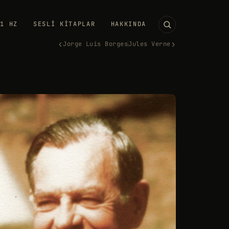
11 HZ
SESLI KITAPLAR
HAKKINDA
‹
›
Jorge Luis Borges
Jules Verne