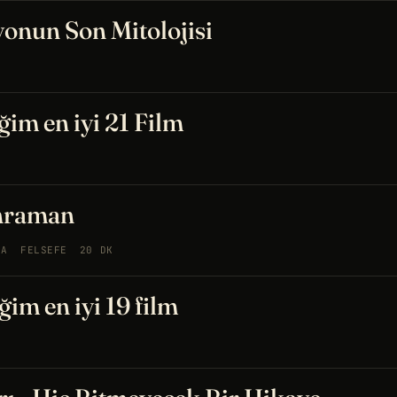
onun Son Mitolojisi
ğim en iyi 21 Film
hraman
MA
FELSEFE
20 DK
ğim en iyi 19 film