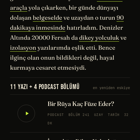
araçla
yola çıkarken, bir günde dünyayı
dolaşan
belgeselde
ve uzaydan o turun
90
dakikaya inmesinde
hatırladım. Denizler
Altında 20000 Fersah da
dikey yolculuk
ve
izolasyon
yazılarımda eşlik etti. Bence
ilginç olan onun bildikleri değil, hayal
kurmaya cesaret etmesiydi.
11 YAZI + 4 PODCAST BÖLÜMÜ
en yeniden eskiye
Bir Rüya Kaç Füze Eder?
PODCAST
BÖLÜM 241
UZAY
TARIH
32
DK