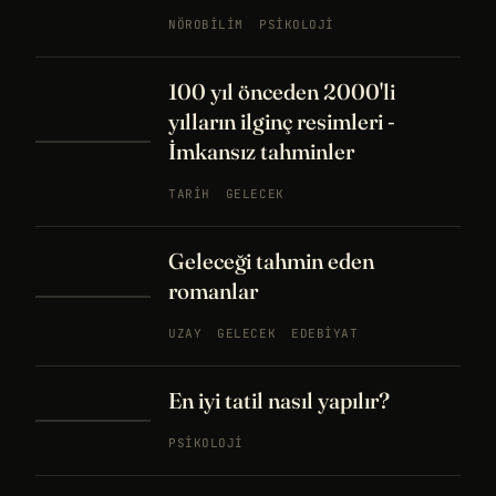
NÖROBILIM
PSIKOLOJI
100 yıl önceden 2000'li
yılların ilginç resimleri -
İmkansız tahminler
TARIH
GELECEK
Geleceği tahmin eden
romanlar
UZAY
GELECEK
EDEBIYAT
En iyi tatil nasıl yapılır?
PSIKOLOJI