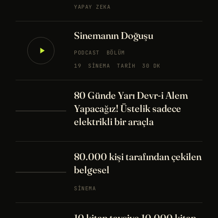
YAPAY ZEKA
Sinemanın Doğuşu
PODCAST
BÖLÜM
19
SINEMA
TARIH
30 DK
80 Günde Yarı Devr-i Alem
Yapacağız! Üstelik sadece
elektrikli bir araçla
80.000 kişi tarafından çekilen
belgesel
SINEMA
10 kitap tavsiye 10.000 kitap