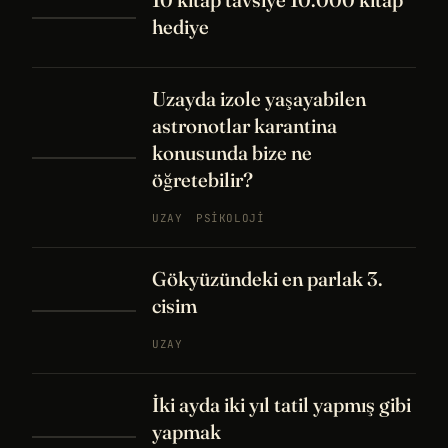
hediye
Uzayda izole yaşayabilen
astronotlar karantina
konusunda bize ne
öğretebilir?
UZAY
PSIKOLOJI
Gökyüzündeki en parlak 3.
cisim
UZAY
İki ayda iki yıl tatil yapmış gibi
yapmak