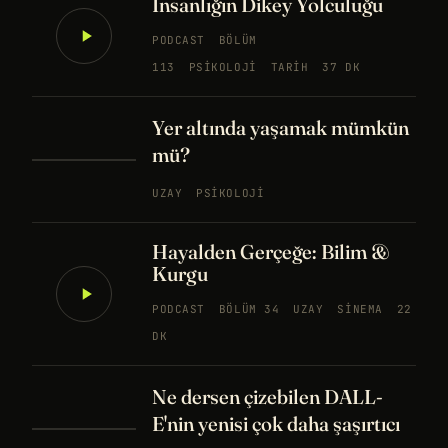
İnsanlığın Dikey Yolculuğu
PODCAST
BÖLÜM
113
PSIKOLOJI
TARIH
37 DK
Yer altında yaşamak mümkün
mü?
UZAY
PSIKOLOJI
Hayalden Gerçeğe: Bilim &
Kurgu
PODCAST
BÖLÜM 34
UZAY
SINEMA
22
DK
Ne dersen çizebilen DALL-
E'nin yenisi çok daha şaşırtıcı