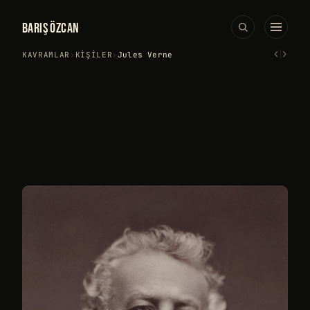
BARIŞ ÖZCAN
‹
›
KAVRAMLAR
›
KIŞILER
›
Jules Verne