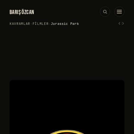
BARIŞ ÖZCAN
‹
›
KAVRAMLAR
›
FILMLER
›
Jurassic Park