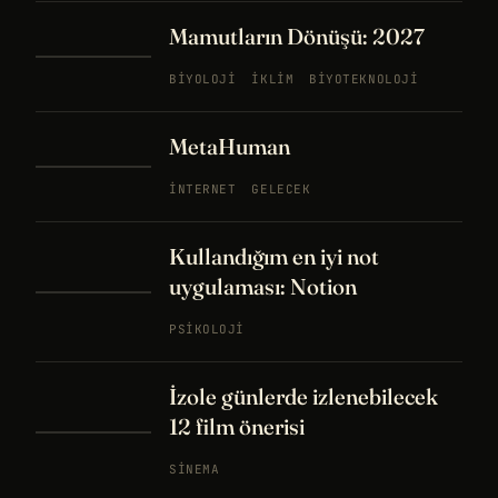
Mamutların Dönüşü: 2027
BIYOLOJI
İKLIM
BIYOTEKNOLOJI
MetaHuman
İNTERNET
GELECEK
Kullandığım en iyi not
uygulaması: Notion
PSIKOLOJI
İzole günlerde izlenebilecek
12 film önerisi
SINEMA