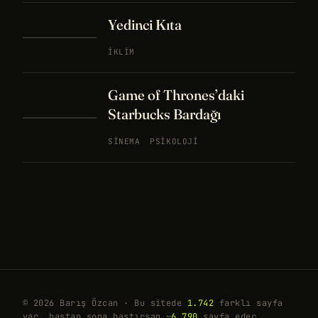
Yedinci Kıta
İKLIM
Game of Thrones’daki
Starbucks Bardağı
SINEMA
PSIKOLOJI
© 2026 Barış Özcan · Bu sitede
1.742
farklı sayfa
var, baştan sona bastırsan ~
6.790
sayfa eder.