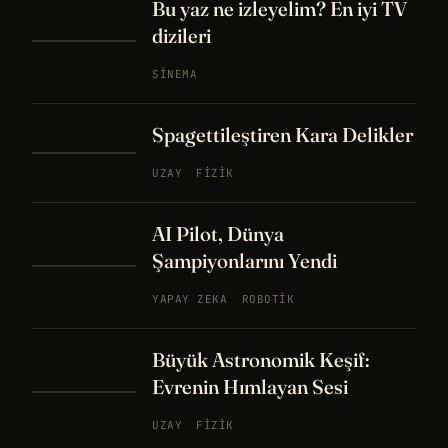
Bu yaz ne izleyelim? En iyi TV
dizileri
SINEMA
Spagettileştiren Kara Delikler
UZAY
FIZIK
AI Pilot, Dünya
Şampiyonlarını Yendi
YAPAY ZEKA
ROBOTIK
Büyük Astronomik Keşif:
Evrenin Hımlayan Sesi
UZAY
FIZIK