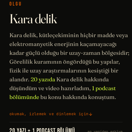
OLGU
Kara delik
Kara delik, kütleçekiminin hiçbir madde veya
elektromanyetik
enerjinin
kaçamayacağı
kadar güçlü olduğu bir
uzay
-zaman bölgesidir;
Görelilik
kuramının öngördüğü bu yapılar,
fizik
ile uzay araştırmalarının kesiştiği bir
alandır.
20 yazıda
Kara delik hakkında
düşündüm ve video hazırladım,
1 podcast
bölümünde
bu konu hakkında konuştum.
okumak, izlemek ve dinlemek için
20 YAZI + 1 PODCAST BÖLÜMÜ
en yeniden eskiye