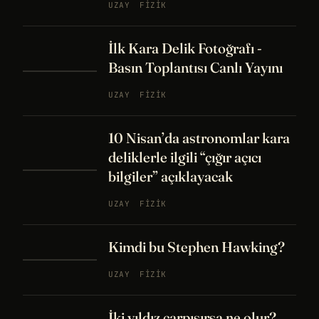
UZAY
FIZIK
İlk Kara Delik Fotoğrafı -
Basın Toplantısı Canlı Yayını
UZAY
FIZIK
10 Nisan’da astronomlar kara
deliklerle ilgili “çığır açıcı
bilgiler” açıklayacak
UZAY
FIZIK
Kimdi bu Stephen Hawking?
UZAY
FIZIK
İki yıldız çarpışırsa ne olur?