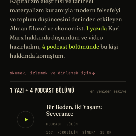
Kapitalizm eleştirisi ve
tarihsel
materyalizm kuramıyla modern
felsefe
'yi
ve toplum düşüncesini derinden etkileyen
Alman filozof ve ekonomist.
1 yazıda
Karl
Marx hakkında düşündüm ve video
hazırladım,
4 podcast bölümünde
bu kişi
hakkında konuştum.
okumak, izlemek ve dinlemek için
1 YAZI + 4 PODCAST BÖLÜMÜ
en yeniden eskiye
Bir Beden, İki Yaşam:
Severance
PODCAST
BÖLÜM
167
NÖROBILIM
SINEMA
25 DK