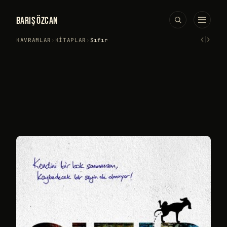
BARIŞ ÖZCAN
‹
›
KAVRAMLAR
›
KITAPLAR
›
Sıfır