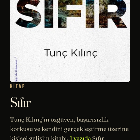
KITAP
Sıfır
Tunç Kılınç’ın özgüven, başarısızlık
korkusu ve kendini gerçekleştirme üzerine
kişisel gelişim kitabı.
1 yazıda
Sıfır