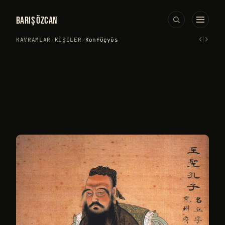
BARIŞ ÖZCAN
‹
›
KAVRAMLAR
›
KIŞILER
›
Konfüçyüs