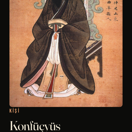
KIŞI
Konfüçyüs