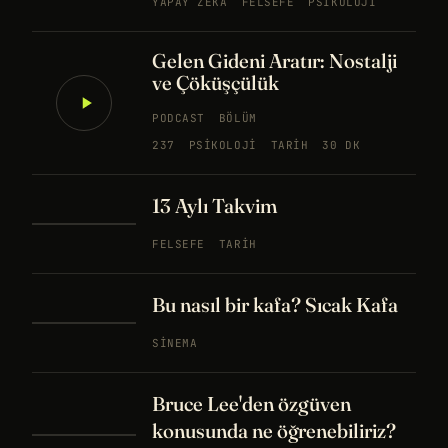
YAPAY ZEKA
FELSEFE
PSIKOLOJI
Gelen Gideni Aratır: Nostalji
ve Çöküşçülük
PODCAST
BÖLÜM
237
PSIKOLOJI
TARIH
30 DK
13 Aylı Takvim
FELSEFE
TARIH
Bu nasıl bir kafa? Sıcak Kafa
SINEMA
Bruce Lee'den özgüven
konusunda ne öğrenebiliriz?