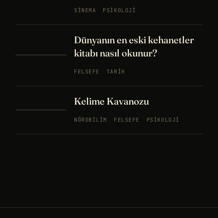
SINEMA
PSIKOLOJI
Dünyanın en eski kehanetler
kitabı nasıl okunur?
FELSEFE
TARIH
Kelime Kavanozu
NÖROBILIM
FELSEFE
PSIKOLOJI