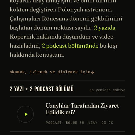
koyarak
uzay
anlayışını ve bilim
tarihini
kökten değiştiren Polonyalı astronom.
Çalışmaları
Rönesans
dönemi gökbilimini
başlatan dönüm noktası sayılır.
2 yazıda
Kopernik hakkında düşündüm ve video
hazırladım,
2 podcast bölümünde
bu kişi
hakkında konuştum.
okumak, izlemek ve dinlemek için
2 YAZI + 2 PODCAST BÖLÜMÜ
en yeniden eskiye
Uzaylılar Tarafından Ziyaret
Edildik mi?
PODCAST
BÖLÜM 30
UZAY
23 DK