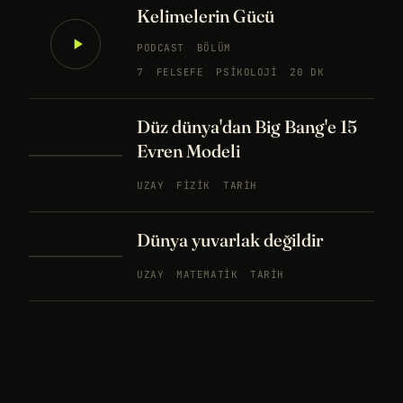
Kelimelerin Gücü
PODCAST
BÖLÜM
7
FELSEFE
PSIKOLOJI
20 DK
Düz dünya'dan Big Bang'e 15
Evren Modeli
UZAY
FIZIK
TARIH
Dünya yuvarlak değildir
UZAY
MATEMATIK
TARIH