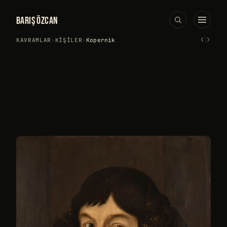
BARIŞ ÖZCAN
‹
›
KAVRAMLAR
›
KIŞILER
›
Kopernik