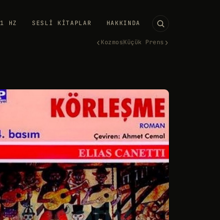
11 HZ
SESLI KITAPLAR
HAKKINDA
‹
›
Kozmos
Küçük Prens