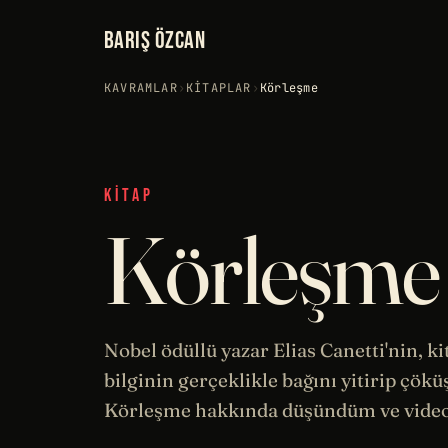
BARIŞ ÖZCAN
KAVRAMLAR
›
KITAPLAR
›
Körleşme
KITAP
Körleşme
Nobel
ödüllü yazar Elias Canetti'nin, 
bilginin gerçeklikle bağını yitirip çö
Körleşme hakkında düşündüm ve video