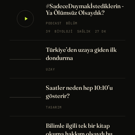
#SadeceDuymakİstediklerin -
Ya Ölümsüz Olsaydık?
PODCAST
BÖLÜM
39
BIYOLOJI
SAĞLIK
27 DK
Türkiye’den uzaya giden ilk
dondurma
UZAY
Saatler neden hep 10:10’u
gösterir?
TASARIM
Bilimle ilgili tek bir kitap
okuma hakkım olsaydı bu