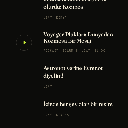
olurdu: Kozmos
UZAY
KIMYA
Voyager Plakları: Dünyadan
Kozmosa Bir Mesaj
PODCAST
BÖLÜM 6
UZAY
21 DK
Astronot yerine Evrenot
diyelim!
UZAY
İçinde her şey olan bir resim
UZAY
SINEMA