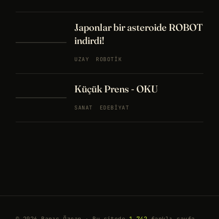
Japonlar bir asteroide ROBOT
indirdi!
UZAY
ROBOTIK
Küçük Prens - OKU
SANAT
EDEBIYAT
© 2026 Barış Özcan · Bu sitede
1.742
farklı sayfa