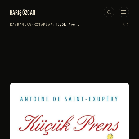
BARIŞ ÖZCAN
‹
›
KAVRAMLAR
›
KITAPLAR
›
Küçük Prens