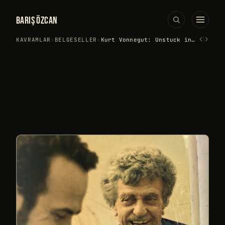
BARIŞ ÖZCAN
‹
›
KAVRAMLAR
›
BELGESELLER
›
Kurt Vonnegut: Unstuck in Time