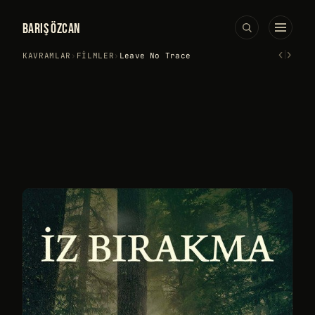
BARIŞ ÖZCAN
‹
›
KAVRAMLAR
›
FILMLER
›
Leave No Trace