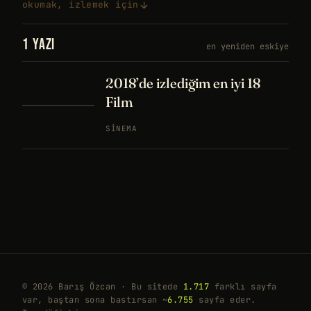
okumak, izlemek için
1 YAZI
en yeniden eskiye
2018’de izlediğim en iyi 18
Film
SINEMA
© 2026 Barış Özcan · Bu sitede
1.717
farklı sayfa
var, baştan sona bastırsan ~
6.755
sayfa eder.