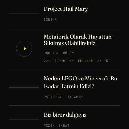
Project Hail Mary
SINEMA
Metaforik Olarak Hayattan
Sıkılmış Olabilirsiniz
PODCAST
BÖLÜM
221
NÖROBILIM
FELSEFE
25 DK
Neden LEGO ve Minecraft Bu
Kadar Tatmin Edici?
PSIKOLOJI
TASARIM
Biz birer dalgayız
FIZIK
SANAT