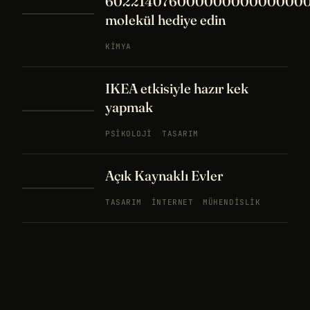
60221407600000000000000
molekül hediye edin
KIMYA
IKEA etkisiyle hazır kek
yapmak
PSIKOLOJI
TASARIM
Açık Kaynaklı Evler
TASARIM
İNTERNET
MÜHENDISLIK