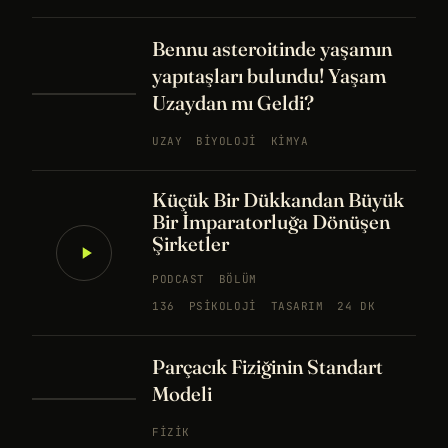
Bennu asteroitinde yaşamın
yapıtaşları bulundu! Yaşam
Uzaydan mı Geldi?
UZAY
BIYOLOJI
KIMYA
Küçük Bir Dükkandan Büyük
Bir İmparatorluğa Dönüşen
Şirketler
PODCAST
BÖLÜM
136
PSIKOLOJI
TASARIM
24 DK
Parçacık Fiziğinin Standart
Modeli
FIZIK