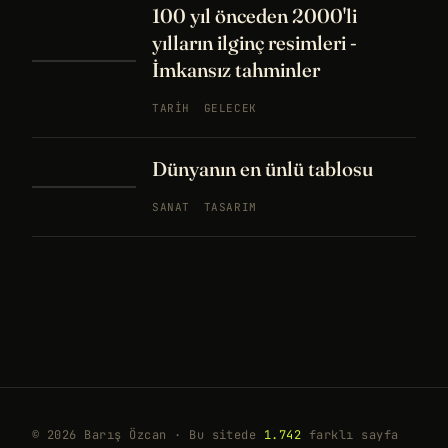
100 yıl önceden 2000'li
yılların ilginç resimleri -
İmkansız tahminler
TARIH
GELECEK
Dünyanın en ünlü tablosu
SANAT
TASARIM
© 2026 Barış Özcan · Bu sitede
1.742
farklı sayfa