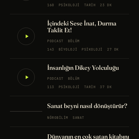
160
PSIKOLOJI
TARIH
23 DK
İçindeki Sese İnat, Durma
Taklit Et!
PODCAST
BÖLÜM
143
BIYOLOJI
PSIKOLOJI
27 DK
İnsanlığın Dikey Yolculuğu
PODCAST
BÖLÜM
113
PSIKOLOJI
TARIH
37 DK
Sanat beyni nasıl dönüştürür?
NÖROBILIM
SANAT
Dünyanın en çok satan kitabını