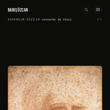
BARIŞ ÖZCAN
‹
›
KAVRAMLAR
›
KIŞILER
›
Leonardo da Vinci