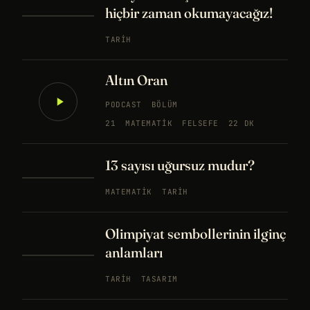
hiçbir zaman okumayacağız!
TARIH
Altın Oran
PODCAST
BÖLÜM
21
MATEMATIK
FELSEFE
22 DK
13 sayısı uğursuz mudur?
MATEMATIK
TARIH
Olimpiyat sembollerinin ilginç
anlamları
TARIH
TASARIM