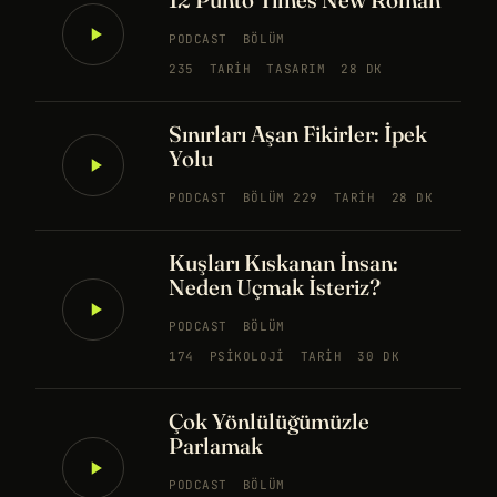
PODCAST
BÖLÜM
235
TARIH
TASARIM
28 DK
Sınırları Aşan Fikirler: İpek
Yolu
PODCAST
BÖLÜM 229
TARIH
28 DK
Kuşları Kıskanan İnsan:
Neden Uçmak İsteriz?
PODCAST
BÖLÜM
174
PSIKOLOJI
TARIH
30 DK
Çok Yönlülüğümüzle
Parlamak
PODCAST
BÖLÜM