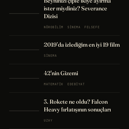
Beyninizi çiple ikiye ayırma
ister miydiniz? Severance
Dizisi
NÖROBILIM
SINEMA
FELSEFE
2019’da izlediğim en iyi 19 film
SINEMA
42'nin Gizemi
MATEMATIK
EDEBIYAT
3. Rokete ne oldu? Falcon
Heavy fırlatışının sonuçları
UZAY