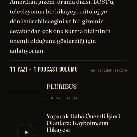
Amerikan gizem-drama dizisi. LOST'u,
televizyonun bir hikayeyi mitolojiye
dönüştürebileceğini ve bir gizemin
cevabından çok onu kurma biçiminin
önemli olduğunu gösterdiği için
anlatıyorum.
11 YAZI + 1 PODCAST BÖLÜMÜ
en yeniden eskiye
PLURIBUS
SINEMA
FELSEFE
Yapacak Daha Önemli İşleri
Olanlara: Kaybolmanın
Hikayesi