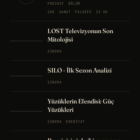
PODCAST
BÖLÜM
205
SANAT
FELSEFE
32 DK
LOST Televizyonun Son
Mitolojisi
SINEMA
SILO - İlk Sezon Analizi
SINEMA
Yüzüklerin Efendisi: Güç
Yüzükleri
SINEMA
EDEBIYAT