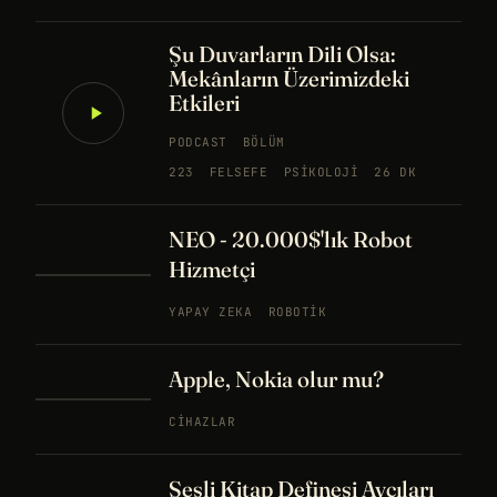
Şu Duvarların Dili Olsa:
Mekânların Üzerimizdeki
Etkileri
PODCAST
BÖLÜM
223
FELSEFE
PSIKOLOJI
26 DK
NEO - 20.000$'lık Robot
Hizmetçi
YAPAY ZEKA
ROBOTIK
Apple, Nokia olur mu?
CIHAZLAR
Sesli Kitap Definesi Avcıları