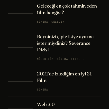
Geleceği en çok tahmin eden
film hangisi?
SINEMA
GELECEK
Beyninizi çiple ikiye ayırma
ister miydiniz? Severance
Dizisi
NÖROBILIM
SINEMA
FELSEFE
2021’de izlediğim en iyi 21
Film
SINEMA
Web 3.0