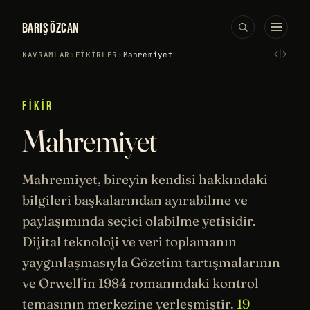
BARIŞ ÖZCAN
‹
›
KAVRAMLAR
›
FIKIRLER
›
Mahremiyet
FIKIR
Mahremiyet
Mahremiyet, bireyin kendisi hakkındaki
bilgileri başkalarından ayırabilme ve
paylaşımında seçici olabilme yetisidir.
Dijital teknoloji ve veri toplamanın
yaygınlaşmasıyla
Gözetim
tartışmalarının
ve Orwell'in
1984
romanındaki kontrol
temasının merkezine yerleşmiştir.
19