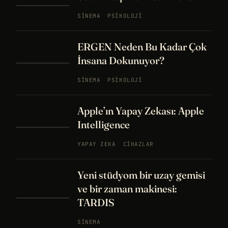
SINEMA
PSIKOLOJI
ERGEN Neden Bu Kadar Çok
İnsana Dokunuyor?
SINEMA
PSIKOLOJI
Apple’ın Yapay Zekası: Apple
Intelligence
YAPAY ZEKA
CIHAZLAR
Yeni stüdyom bir uzay gemisi
ve bir zaman makinesi:
TARDIS
SINEMA