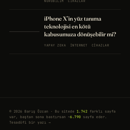
NÖROBILIM
CIHAZLAR
iPhone X’in yüz tanıma
teknolojisi en kötü
kabusumuza dönüşebilir mi?
YAPAY ZEKA
İNTERNET
CIHAZLAR
© 2026 Barış Özcan · Bu sitede
1.742
farklı sayfa
var, baştan sona bastırsan ~
6.790
sayfa eder.
Tesadüfi bir yazı →