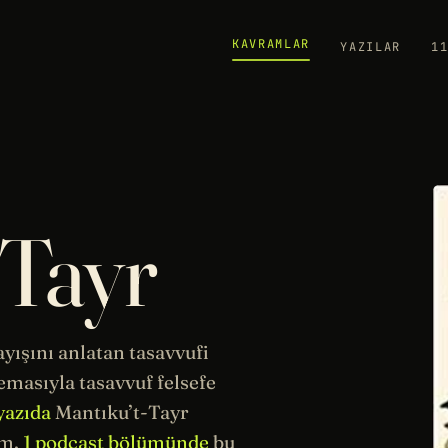
KAVRAMLAR
YAZILAR
1
-Tayr
yışını anlatan tasavvufi
temasıyla tasavvuf
felsefe
yazıda
Mantıku’t-Tayr
ım,
1 podcast bölümünde
bu