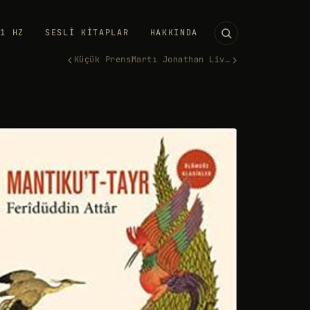
11 HZ
SESLI KITAPLAR
HAKKINDA
‹
›
Küçük Prens
Martı Jonathan Livingston