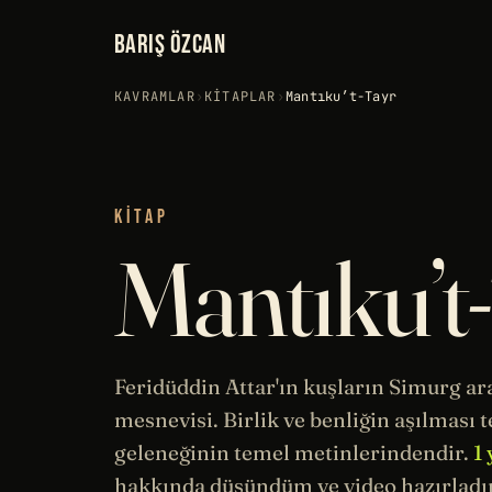
BARIŞ ÖZCAN
KAVRAMLAR
›
KITAPLAR
›
Mantıku’t-Tayr
KITAP
Mantıku’t
Feridüddin Attar'ın kuşların Simurg ara
mesnevisi. Birlik ve benliğin aşılması 
geleneğinin temel metinlerindendir.
1 
hakkında düşündüm ve video hazırlad