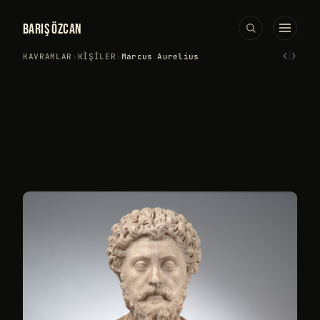
BARIŞ ÖZCAN
‹
›
KAVRAMLAR
›
KIŞILER
›
Marcus Aurelius