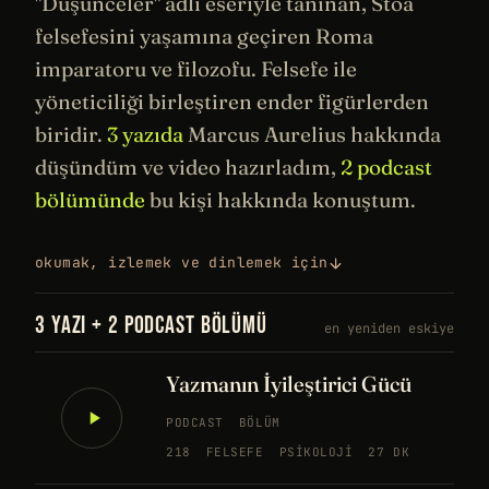
"Düşünceler" adlı eseriyle tanınan, Stoa
felsefesini
yaşamına geçiren
Roma
imparatoru ve filozofu. Felsefe ile
yöneticiliği birleştiren ender figürlerden
biridir.
3 yazıda
Marcus Aurelius hakkında
düşündüm ve video hazırladım,
2 podcast
bölümünde
bu kişi hakkında konuştum.
okumak, izlemek ve dinlemek için
3 YAZI + 2 PODCAST BÖLÜMÜ
en yeniden eskiye
Yazmanın İyileştirici Gücü
PODCAST
BÖLÜM
218
FELSEFE
PSIKOLOJI
27 DK