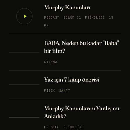
Murphy Kanunları
PODCAST
BÖLÜM 51
PSIKOLOJI
18
DK
BABA, Neden bu kadar "Baba"
bir film?
SINEMA
Yaz için 7 kitap önerisi
FIZIK
SANAT
Murphy Kanunlarını Yanlış mı
Anladık?
FELSEFE
PSIKOLOJI