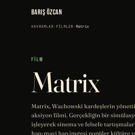
BARIŞ ÖZCAN
KAVRAMLAR
›
FILMLER
›
Matrix
FILM
Matrix
Matrix, Wachowski kardeşlerin yönetti
aksiyon filmi. Gerçekliğin bir
simülas
işleyerek
sinema
ve
felsefe
tartışmalar
hap-mavi hap imgesi popüler kültüre y