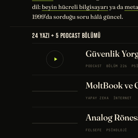
dil:
beyin hücreli bilgisayarı
ya da
meta
1999'da sorduğu soru hâlâ güncel.
24 YAZI + 5 PODCAST BÖLÜMÜ
Güvenlik Yor
PODCAST
BÖLÜM 226
PS
MoltBook ve
YAPAY ZEKA
İNTERNET
Analog Rönes
FELSEFE
PSIKOLOJI