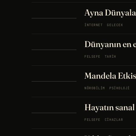
Ayna Dünyala
İNTERNET
GELECEK
Dünyanın en e
FELSEFE
TARIH
Mandela Etkisi
NÖROBILIM
PSIKOLOJI
Hayatın sanal
FELSEFE
CIHAZLAR