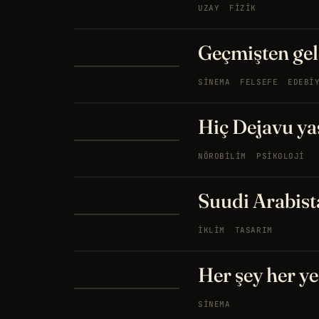
UZAY
FIZIK
Geçmişten gele
SINEMA
FELSEFE
EDEBI
Hiç Dejavu ya
NÖROBILIM
PSIKOLOJI
Suudi Arabista
İKLIM
TASARIM
Her şey her y
SINEMA