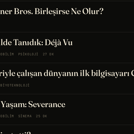
ner Bros. Birleşirse Ne Olur?
ilde Tanıdık: Déjà Vu
ROBILIM
PSIKOLOJI
27 DK
iyle çalışan dünyanın ilk bilgisayarı
BIYOTEKNOLOJI
i Yaşam: Severance
ROBILIM
SINEMA
25 DK