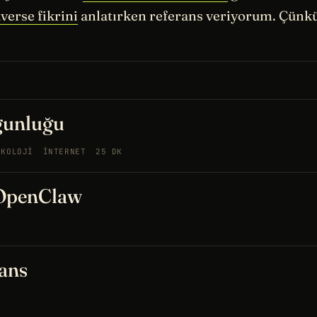
verse fikrini
anlatırken referans veriyorum. Çünkü
gunluğu
IKOLOJI
İNTERNET
25 DK
 OpenClaw
ans