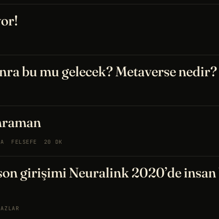
or!
onra bu mu gelecek? Metaverse nedir?
hraman
MA
FELSEFE
20 DK
son girişimi Neuralink 2020’de insan
HAZLAR