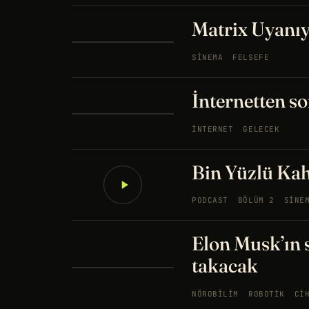
Matrix Uyanıy
SINEMA
FELSEFE
İnternetten s
İNTERNET
GELECEK
Bin Yüzlü Ka
PODCAST
BÖLÜM 2
SINE
Elon Musk’ın 
takacak
NÖROBILIM
ROBOTIK
CI