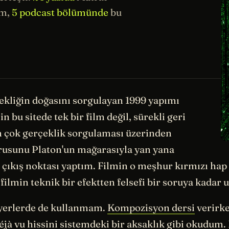
ım,
5 podcast bölümünde
bu
ekliğin doğasını sorgulayan 1999 yapımı
 bu sitede tek bir film değil, sürekli geri
n çok gerçeklik sorgulaması üzerinden
rusunu Platon'un mağarasıyla yan yana
çıkış noktası yaptım. Filmin o meşhur kırmızı hap
, filmin teknik bir efektten felsefi bir soruya kadar
m yerlerde de kullanmam.
Kompozisyon dersi
verirke
éjà vu hissini
sistemdeki bir aksaklık
gibi okudum. B