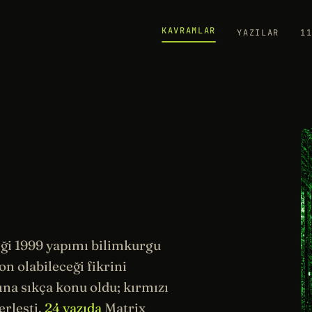
KAVRAMLAR
YAZILAR
1
ği 1999 yapımı bilimkurgu
yon
olabileceği fikrini
ına sıkça konu oldu; kırmızı
erleşti.
24 yazıda
Matrix