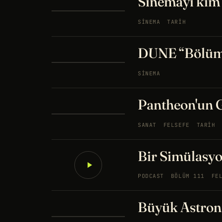
Sinemayı kim i
SINEMA
TARIH
DUNE “Bölüm 
SINEMA
Pantheon'un 
SANAT
FELSEFE
TARIH
Bir Simülasy
PODCAST
BÖLÜM 111
FE
Büyük Astrono