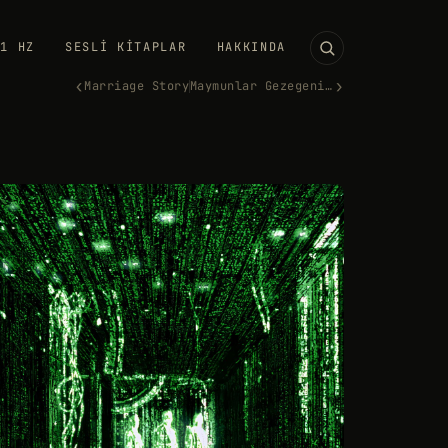
11 HZ
SESLI KITAPLAR
HAKKINDA
‹
›
Marriage Story
Maymunlar Gezegeni (1968)