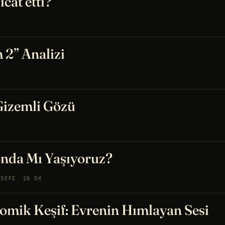
cat etti?
2” Analizi
Gizemli Gözü
onda Mı Yaşıyoruz?
LSEFE
28 DK
mik Keşif: Evrenin Hımlayan Sesi