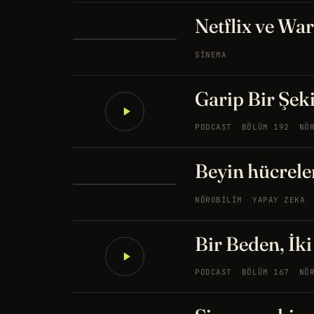
Netflix ve War
SINEMA
Garip Bir Şek
PODCAST
BÖLÜM 192
NÖ
Beyin hücreler
NÖROBILIM
YAPAY ZEKA
Bir Beden, İk
PODCAST
BÖLÜM 167
NÖ