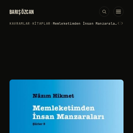
BARIŞ ÖZCAN
‹
›
KAVRAMLAR
›
KITAPLAR
›
Memleketimden İnsan Manzaraları