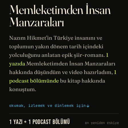
Memleketimden İnsan
Manzaraları
Nazım Hikmet
'in Türkiye insanını ve
toplumun yakın dönem
tarih
içindeki
yolculuğunu anlatan epik şiir-romanı.
1
yazıda
Memleketimden İnsan Manzaraları
hakkında düşündüm ve video hazırladım,
1
podcast bölümünde
bu kitap hakkında
konuştum.
okumak, izlemek ve dinlemek için
1 YAZI + 1 PODCAST BÖLÜMÜ
en yeniden eskiye