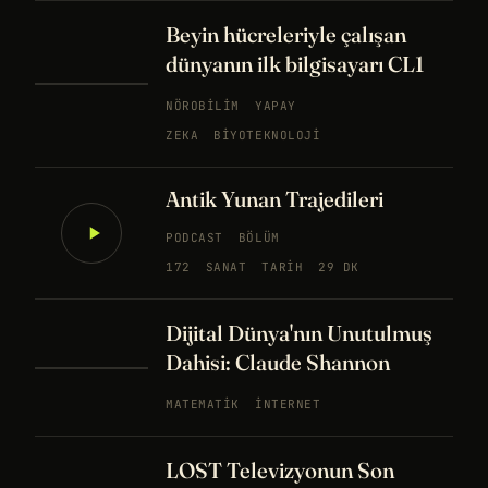
Beyin hücreleriyle çalışan
dünyanın ilk bilgisayarı CL1
NÖROBILIM
YAPAY
ZEKA
BIYOTEKNOLOJI
Antik Yunan Trajedileri
PODCAST
BÖLÜM
172
SANAT
TARIH
29 DK
Dijital Dünya'nın Unutulmuş
Dahisi: Claude Shannon
MATEMATIK
İNTERNET
LOST Televizyonun Son