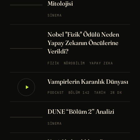
Mitolojisi
SINEMA
Nobel "Fizik" Ödülü Neden
Yapay Zekanın Öncülerine
Verildi?
FIZIK
NÖROBILIM
YAPAY ZEKA
Vampirlerin Karanlık Dünyası
PODCAST
BÖLÜM 142
TARIH
28 DK
DUNE “Bölüm 2” Analizi
SINEMA