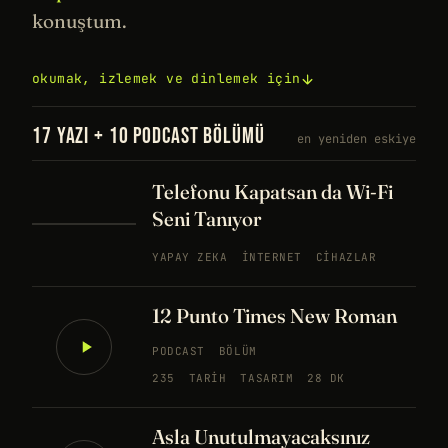
konuştum.
okumak, izlemek ve dinlemek için
17 YAZI + 10 PODCAST BÖLÜMÜ
en yeniden eskiye
Telefonu Kapatsan da Wi-Fi
Seni Tanıyor
YAPAY ZEKA
İNTERNET
CIHAZLAR
12 Punto Times New Roman
PODCAST
BÖLÜM
235
TARIH
TASARIM
28 DK
Asla Unutulmayacaksınız