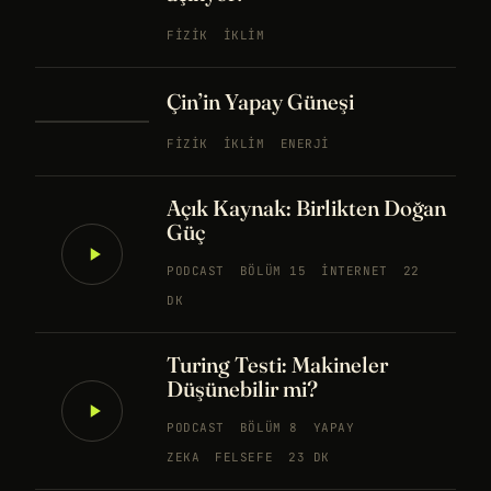
FIZIK
İKLIM
Çin’in Yapay Güneşi
FIZIK
İKLIM
ENERJI
Açık Kaynak: Birlikten Doğan
Güç
PODCAST
BÖLÜM 15
İNTERNET
22
DK
Turing Testi: Makineler
Düşünebilir mi?
PODCAST
BÖLÜM 8
YAPAY
ZEKA
FELSEFE
23 DK