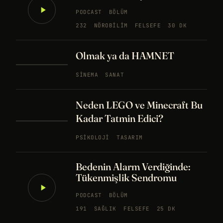
PODCAST
BÖLÜM
232
NÖROBILIM
FELSEFE
30 DK
Olmak ya da HAMNET
SINEMA
SANAT
Neden LEGO ve Minecraft Bu
Kadar Tatmin Edici?
PSIKOLOJI
TASARIM
Bedenin Alarm Verdiğinde:
Tükenmişlik Sendromu
PODCAST
BÖLÜM
191
SAĞLIK
FELSEFE
25 DK