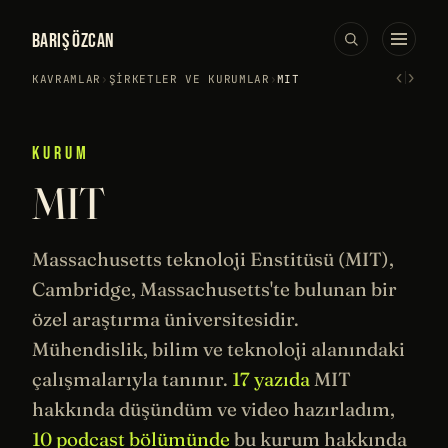
BARIŞ ÖZCAN
‹
›
KAVRAMLAR
›
ŞIRKETLER VE KURUMLAR
›
MIT
KURUM
MIT
Massachusetts teknoloji Enstitüsü (MIT),
Cambridge, Massachusetts'te bulunan bir
özel araştırma üniversitesidir.
Mühendislik
, bilim ve teknoloji alanındaki
çalışmalarıyla tanınır.
17 yazıda
MIT
hakkında düşündüm ve video hazırladım,
10 podcast bölümünde
bu kurum hakkında