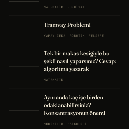
MATEMATIK
EDEBIYAT
Tramvay Problemi
YAPAY ZEKA
ROBOTIK
FELSEFE
Tek bir makas kesiğiyle bu
şekli nasıl yaparsınız? Cevap:
algoritma yazarak
MATEMATIK
Aynı anda kaç işe birden
odaklanabilirsiniz?
Konsantrasyonun önemi
NÖROBILIM
PSIKOLOJI