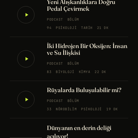
Yeni Alışkanlıklara Doğru
Pedal Çevirmek
PODCAST
BÖLÜM
94
PSIKOLOJI
TARIH
21 DK
İki Hidrojen Bir Oksijen: İnsan
ve Su İlişkisi
PODCAST
BÖLÜM
83
BIYOLOJI
KIMYA
22 DK
Rüyalarda Buluşulabilir mi?
PODCAST
BÖLÜM
33
NÖROBILIM
PSIKOLOJI
19 DK
Dünyanın en derin deliği
açılıyor!