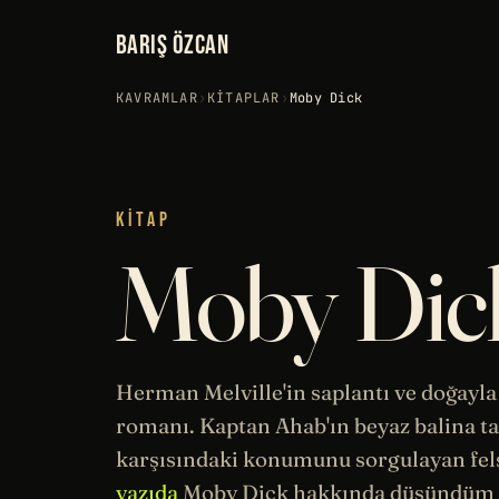
BARIŞ ÖZCAN
KAVRAMLAR
›
KITAPLAR
›
Moby Dick
KITAP
Moby Dic
Herman Melville'in saplantı ve doğayla
romanı. Kaptan Ahab'ın beyaz balina ta
karşısındaki konumunu sorgulayan
fel
yazıda
Moby Dick hakkında düşündüm v