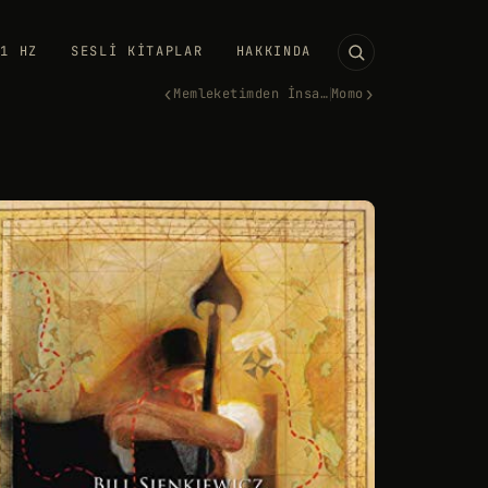
11 HZ
SESLI KITAPLAR
HAKKINDA
‹
›
Memleketimden İnsan Manzarala…
Momo