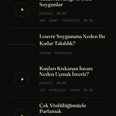
Soygunlar
PODCAST
BÖLÜM
208
SANAT
PSIKOLOJI
28 DK
Louvre Soygununa Neden Bu
Kadar Takıldık?
SINEMA
PSIKOLOJI
Kuşları Kıskanan İnsan:
Neden Uçmak İsteriz?
PODCAST
BÖLÜM
174
PSIKOLOJI
TARIH
30 DK
Çok Yönlülüğümüzle
Parlamak