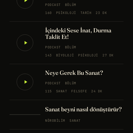
PODCAST
BÖLÜM
160
PSIKOLOJI
TARIH
23 DK
İçindeki Sese İnat, Durma
Taklit Et!
PODCAST
BÖLÜM
143
BIYOLOJI
PSIKOLOJI
27 DK
Neye Gerek Bu Sanat?
PODCAST
BÖLÜM
115
SANAT
FELSEFE
24 DK
Sanat beyni nasıl dönüştürür?
NÖROBILIM
SANAT