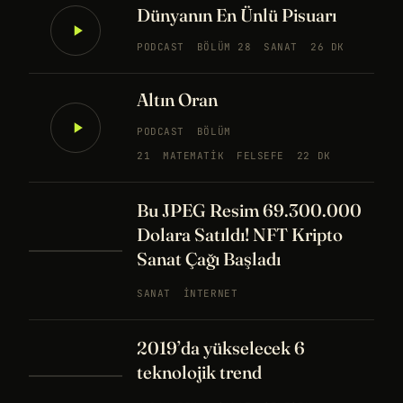
Dünyanın En Ünlü Pisuarı
PODCAST
BÖLÜM 28
SANAT
26 DK
Altın Oran
PODCAST
BÖLÜM
21
MATEMATIK
FELSEFE
22 DK
Bu JPEG Resim 69.300.000
Dolara Satıldı! NFT Kripto
Sanat Çağı Başladı
SANAT
İNTERNET
2019’da yükselecek 6
teknolojik trend