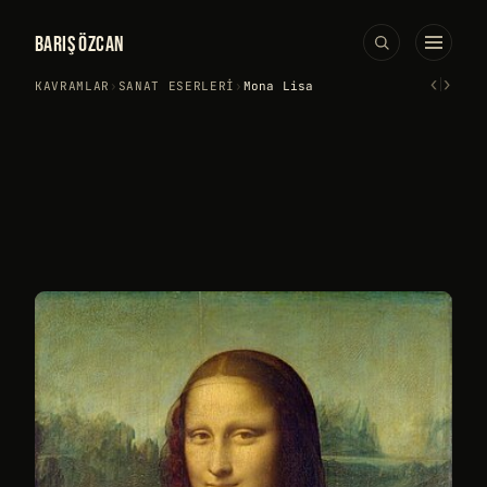
BARIŞ ÖZCAN
‹
›
KAVRAMLAR
›
SANAT ESERLERI
›
Mona Lisa