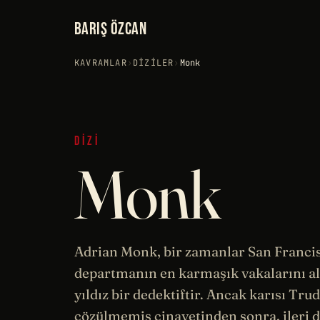
BARIŞ ÖZCAN
KAVRAMLAR
›
DIZILER
›
Monk
DIZI
Monk
Adrian Monk, bir zamanlar San Franci
departmanın en karmaşık vakalarını a
yıldız bir dedektiftir. Ancak karısı Trud
çözülmemiş cinayetinden sonra, ileri 