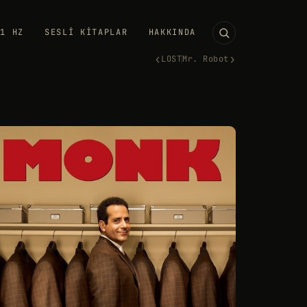
11 HZ
SESLI KITAPLAR
HAKKINDA
‹
›
LOST
Mr. Robot