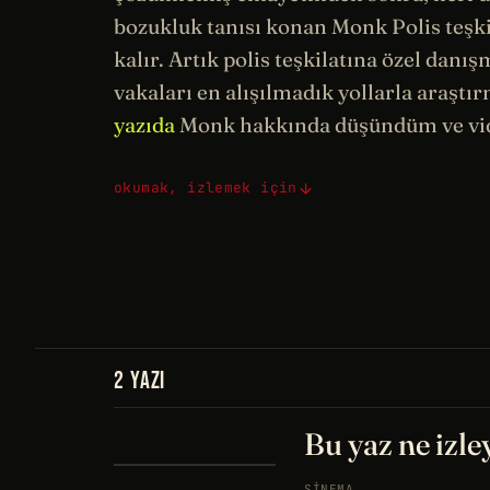
bozukluk tanısı konan Monk Polis teşk
kalır. Artık polis teşkilatına özel dan
vakaları en alışılmadık yollarla araşt
yazıda
Monk hakkında düşündüm ve vid
okumak, izlemek için
2 YAZI
Bu yaz ne izle
SINEMA