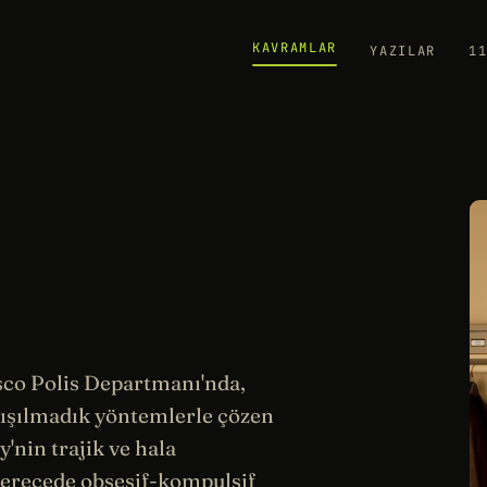
KAVRAMLAR
YAZILAR
1
sco Polis Departmanı'nda,
lışılmadık yöntemlerle çözen
y'nin trajik ve hala
derecede obsesif-kompulsif