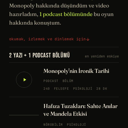
Monopoly hakkında düşündüm ve video
hazırladım,
1 podcast bölümünde
bu oyun
hakkında konuştum.
okumak, izlemek ve dinlemek için
2 YAZI + 1 PODCAST BÖLÜMÜ
en yeniden eskiye
Monopoly'nin İronik Tarihi
PODCAST
BÖLÜM
240
FELSEFE
PSIKOLOJI
28 DK
Hafıza Tuzakları: Sahte Anılar
ve Mandela Etkisi
NÖROBILIM
PSIKOLOJI