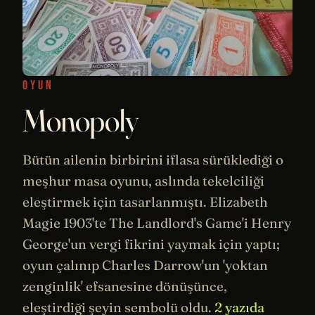
OYUN
Monopoly
Bütün ailenin birbirini iflasa sürüklediği o
meşhur masa oyunu, aslında tekelciliği
eleştirmek için tasarlanmıştı. Elizabeth
Magie 1903'te The Landlord's Game'i Henry
George'un vergi fikrini yaymak için yaptı;
oyun çalınıp Charles Darrow'un 'yoktan
zenginlik' efsanesine dönüşünce,
eleştirdiği şeyin sembolü oldu.
2 yazıda