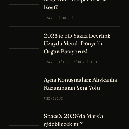
Keşfi!
UZAY
BIYOLOJI
2025'te 3D Yazıcı Devrimi:
Uzayda Metal, Dünya'da
Organ Basıyoruz!
UZAY
SAĞLIK
MÜHENDISLIK
Ayna Konuşmaları: Alışkanlık
Kazanmanın Yeni Yolu
PSIKOLOJI
SpaceX 2026’da Mars’a
gidebilecek mi?