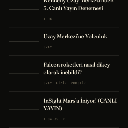
Kennedy Uzay Merkezi'nden
3. Canlı Yayın Denemesi
1 DK
Uzay Merkezi’ne Yolculuk
UZAY
Falcon roketleri nasıl dikey
olarak inebildi?
UZAY
FIZIK
ROBOTIK
InSight Mars'a İniyor! (CANLI
YAYIN)
1 SA 35 DK