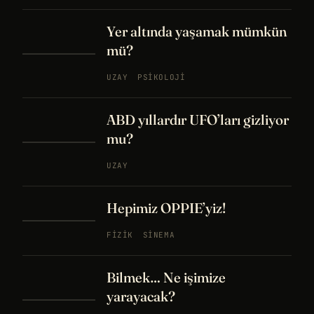
Yer altında yaşamak mümkün
mü?
UZAY
PSIKOLOJI
ABD yıllardır UFO’ları gizliyor
mu?
UZAY
Hepimiz OPPIE’yiz!
FIZIK
SINEMA
Bilmek… Ne işimize
yarayacak?