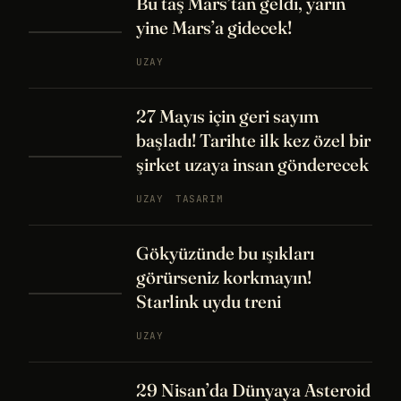
Bu taş Mars’tan geldi, yarın
yine Mars’a gidecek!
UZAY
27 Mayıs için geri sayım
başladı! Tarihte ilk kez özel bir
şirket uzaya insan gönderecek
UZAY
TASARIM
Gökyüzünde bu ışıkları
görürseniz korkmayın!
Starlink uydu treni
UZAY
29 Nisan’da Dünyaya Asteroid