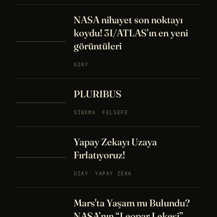
NASA nihayet son noktayı
koydu! 3I/ATLAS’ın en yeni
görüntüleri
UZAY
PLURIBUS
SINEMA
FELSEFE
Yapay Zekayı Uzaya
Fırlatıyoruz!
UZAY
YAPAY ZEKA
Mars'ta Yaşam mı Bulundu?
NASA’nın “Leopar Lekesi”