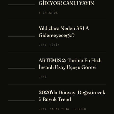
GİDİYOR! CANLI YAYIN
6 SA 23 DK
Yıldızlara Neden ASLA
Gidemeyeceğiz?
UZAY
FIZIK
ARTEMIS 2: Tarihin En Hızlı
İnsanlı Uzay Uçuşu Görevi
UZAY
2026'da Dünyayı Değiştirecek
5 Büyük Trend
UZAY
YAPAY ZEKA
ROBOTIK