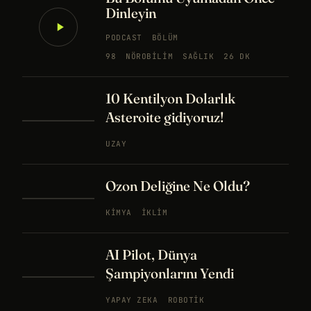
Dinleyin
PODCAST
BÖLÜM
98
NÖROBILIM
SAĞLIK
26 DK
10 Kentilyon Dolarlık
Asteroite gidiyoruz!
UZAY
Ozon Deliğine Ne Oldu?
KIMYA
İKLIM
AI Pilot, Dünya
Şampiyonlarını Yendi
YAPAY ZEKA
ROBOTIK