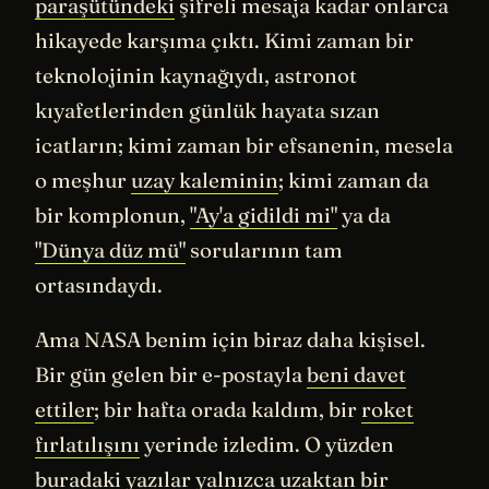
paraşütündeki
şifreli mesaja kadar onlarca
hikayede karşıma çıktı. Kimi zaman bir
teknolojinin kaynağıydı, astronot
kıyafetlerinden günlük hayata sızan
icatların; kimi zaman bir efsanenin, mesela
o meşhur
uzay kaleminin
; kimi zaman da
bir komplonun,
"Ay'a gidildi mi"
ya da
"Dünya düz mü"
sorularının tam
ortasındaydı.
Ama NASA benim için biraz daha kişisel.
Bir gün gelen bir e-postayla
beni davet
ettiler
; bir hafta orada kaldım, bir
roket
fırlatılışını
yerinde izledim. O yüzden
buradaki yazılar yalnızca uzaktan bir