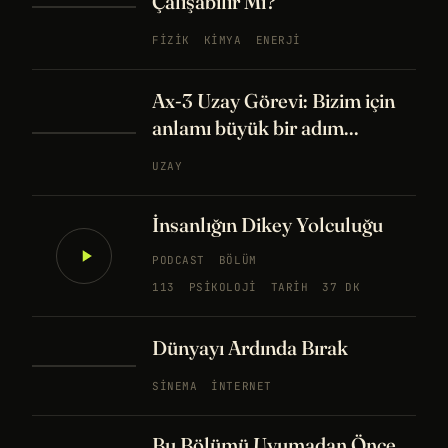
Çalışabilir Mi?
FIZIK
KIMYA
ENERJI
Ax-3 Uzay Görevi: Bizim için
anlamı büyük bir adım...
UZAY
İnsanlığın Dikey Yolculuğu
PODCAST
BÖLÜM
113
PSIKOLOJI
TARIH
37 DK
Dünyayı Ardında Bırak
SINEMA
İNTERNET
Bu Bölümü Uyumadan Önce