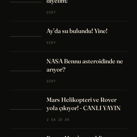
diyelim!
UZAY
Ay’da su bulundu! Yine!
UZAY
NASA Bennu asteroidinde ne
arıyor?
UZAY
Mars Helikopteri ve Rover
yola çıkıyor! - CANLI YAYIN
2 SA 15 DK