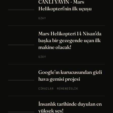
CANLI YAYIN - Mars
Helikopteri'nin ilk uçuşu
UZAY
Mars Helikopteri 14 Nisan'da
başka bir gezegende uçan ilk
makine olacak!
UZAY
Google’ın kurucusundan gizli
hava gemisi projesi
CIHAZLAR
MÜHENDISLIK
İnsanlık tarihinde duyulan en
yüksek ses!