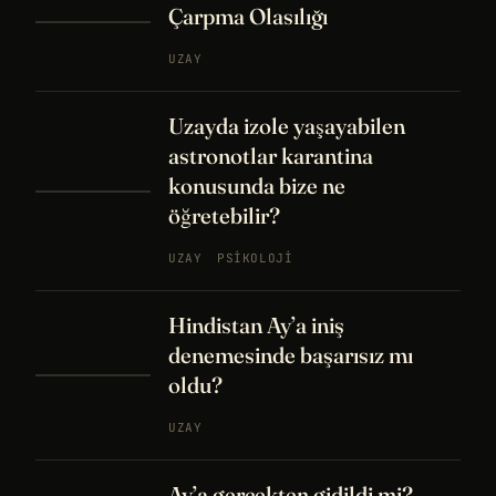
Çarpma Olasılığı
UZAY
Uzayda izole yaşayabilen
astronotlar karantina
konusunda bize ne
öğretebilir?
UZAY
PSIKOLOJI
Hindistan Ay’a iniş
denemesinde başarısız mı
oldu?
UZAY
Ay’a gerçekten gidildi mi?