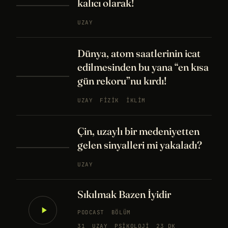
kalıcı olarak!
UZAY
Dünya, atom saatlerinin icat
edilmesinden bu yana “en kısa
gün rekoru”nu kırdı!
UZAY
FIZIK
İKLIM
Çin, uzaylı bir medeniyetten
gelen sinyalleri mi yakaladı?
UZAY
Sıkılmak Bazen İyidir
PODCAST
BÖLÜM
31
UZAY
PSIKOLOJI
23 DK