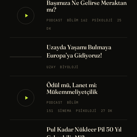
Başımıza Ne Gelirse Meraktan
mı?
PODCAST
BÖLÜM 162
PSIKOLOJI
25
DK
Uzayda Yaşamı Bulmaya
Europa’ya Gidiyoruz!
UZAY
BIYOLOJI
Ödül mü, Lanet mi:
Mükemmeliyetçilik
PODCAST
BÖLÜM
151
SINEMA
PSIKOLOJI
27 DK
Pul Kadar Nükleer Pil 50 Yıl