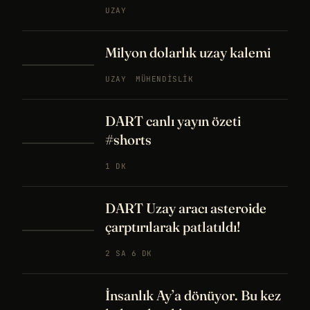
UZAY
Milyon dolarlık uzay kalemi
UZAY
MÜHENDISLIK
DART canlı yayın özeti
#shorts
1 DK
DART Uzay aracı asteroide
çarptırılarak patlatıldı!
2 SA 6 DK
İnsanlık Ay’a dönüyor. Bu kez