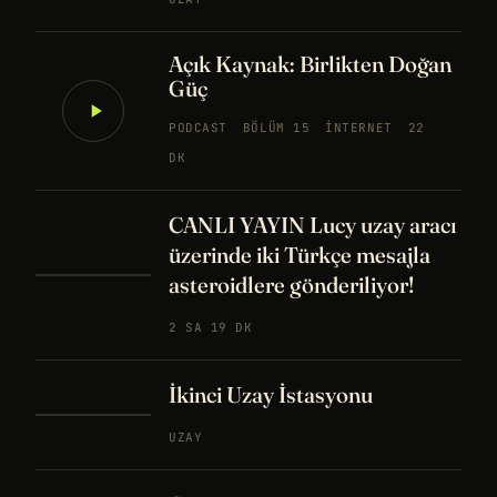
Açık Kaynak: Birlikten Doğan
Güç
PODCAST
BÖLÜM 15
İNTERNET
22
DK
CANLI YAYIN Lucy uzay aracı
üzerinde iki Türkçe mesajla
asteroidlere gönderiliyor!
2 SA 19 DK
İkinci Uzay İstasyonu
UZAY