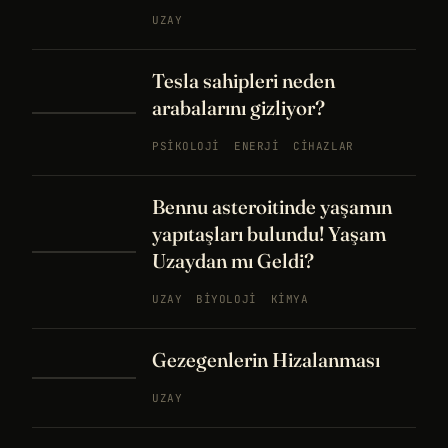
UZAY
Tesla sahipleri neden
arabalarını gizliyor?
PSIKOLOJI
ENERJI
CIHAZLAR
Bennu asteroitinde yaşamın
yapıtaşları bulundu! Yaşam
Uzaydan mı Geldi?
UZAY
BIYOLOJI
KIMYA
Gezegenlerin Hizalanması
UZAY