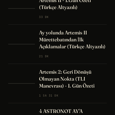
Artemis II - 1.Gün Özeti
(Türkçe Altyazılı)
33 DK
Ay yolunda Artemis II
Mürettebatından İlk
Açıklamalar (Türkçe Altyazılı)
21 DK
Artemis 2: Geri Dönüşü
Olmayan Nokta (TLI
Manevrası) - 1. Gün Özeti
1 SA 31 DK
4 ASTRONOT AY'A