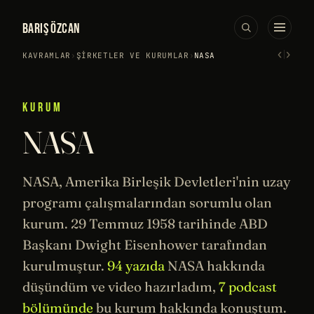
BARIŞ ÖZCAN
‹
›
KAVRAMLAR
›
ŞIRKETLER VE KURUMLAR
›
NASA
KURUM
NASA
NASA, Amerika Birleşik Devletleri'nin
uzay
programı çalışmalarından sorumlu olan
kurum. 29 Temmuz 1958
tarihinde
ABD
Başkanı Dwight Eisenhower tarafından
kurulmuştur.
94 yazıda
NASA hakkında
düşündüm ve video hazırladım,
7 podcast
bölümünde
bu kurum hakkında konuştum.