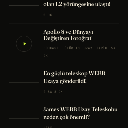
olan L2 yörüngesine ulaştı!
0 DK
Apollo 8 ve Dünyayı
Değiştiren Fotoğraf
PODCAST
BÖLÜM 18
UZAY
TARIH
54
DK
En güçlü teleskop WEBB
Uzaya gönderildi!
2 SA 8 DK
James WEBB Uzay Teleskobu
neden çok önemli?
UZAY