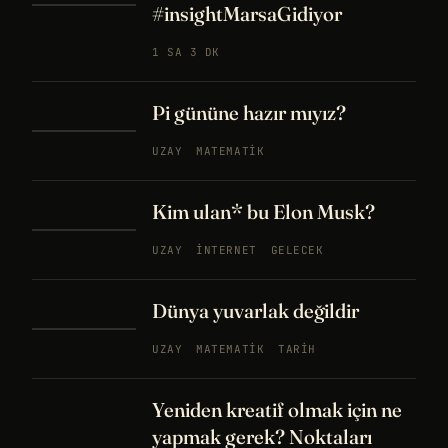
#insightMarsaGidiyor
1 SA 3 DK
Pi gününe hazır mıyız?
UZAY
MATEMATIK
Kim ulan* bu Elon Musk?
UZAY
İNTERNET
GELECEK
Dünya yuvarlak değildir
UZAY
MATEMATIK
TARIH
Yeniden kreatif olmak için ne
yapmak gerek? Noktaları