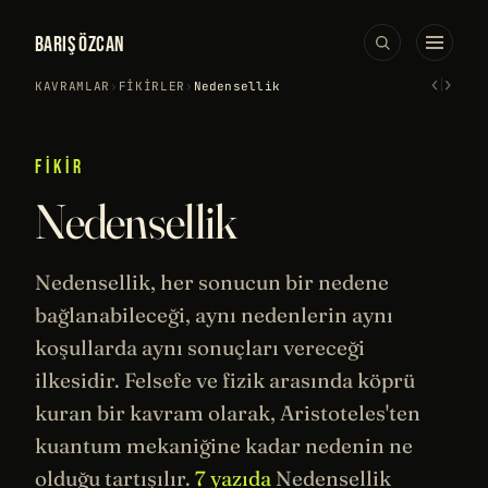
BARIŞ ÖZCAN
‹
›
KAVRAMLAR
›
FIKIRLER
›
Nedensellik
FIKIR
Nedensellik
Nedensellik, her sonucun bir nedene
bağlanabileceği, aynı nedenlerin aynı
koşullarda aynı sonuçları vereceği
ilkesidir.
Felsefe
ve
fizik
arasında köprü
kuran bir kavram olarak,
Aristoteles
'ten
kuantum
mekaniğine kadar nedenin ne
olduğu tartışılır.
7 yazıda
Nedensellik