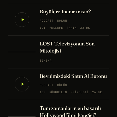
Büyülere İnanır mısın?
PODCAST
BÖLÜM
171
FELSEFE
TARIH
22 DK
LOST Televizyonun Son
Mitolojisi
SINEMA
Beynimizdeki Satın Al Butonu
PODCAST
BÖLÜM
158
NÖROBILIM
PSIKOLOJI
26 DK
Tüm zamanların en başarılı
Hollywood filmi hangisi?