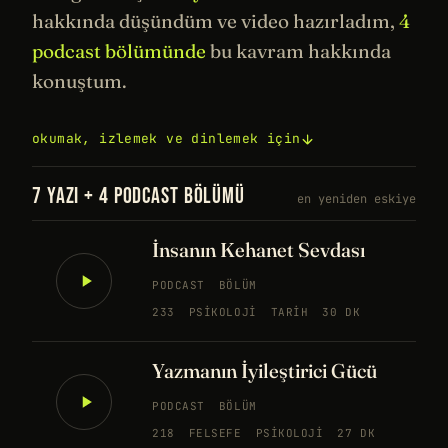
hakkında düşündüm ve video hazırladım,
4
podcast bölümünde
bu kavram hakkında
konuştum.
okumak, izlemek ve dinlemek için
7 YAZI + 4 PODCAST BÖLÜMÜ
en yeniden eskiye
İnsanın Kehanet Sevdası
PODCAST
BÖLÜM
233
PSIKOLOJI
TARIH
30 DK
Yazmanın İyileştirici Gücü
PODCAST
BÖLÜM
218
FELSEFE
PSIKOLOJI
27 DK