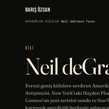
BARIŞ ÖZCAN
KAVRAMLAR
›
KIŞILER
›
Neil deGrasse Tyson
KIŞI
Neil deGr
Evreni geniş kitlelere sevdiren Amerika
iletişimcisi. New York’taki Hayden Pl
Cosmos
’un yeni serisini sundu ve Sta
karmaşık astrofiziği herkesin anlayacağ