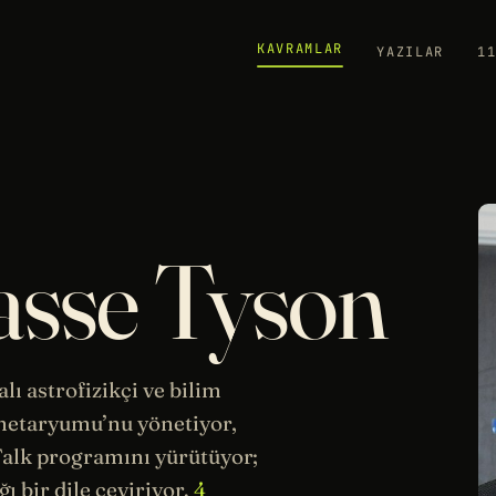
KAVRAMLAR
YAZILAR
1
asse Tyson
lı astrofizikçi ve bilim
anetaryumu’nu yönetiyor,
rTalk programını yürütüyor;
ı bir dile çeviriyor.
4