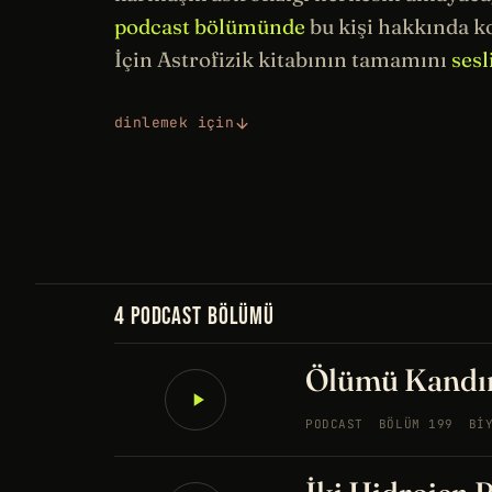
podcast bölümünde
bu kişi hakkında k
İçin Astrofizik kitabının tamamını
sesl
dinlemek için
4 PODCAST BÖLÜMÜ
Ölümü Kandıra
PODCAST
BÖLÜM 199
BI