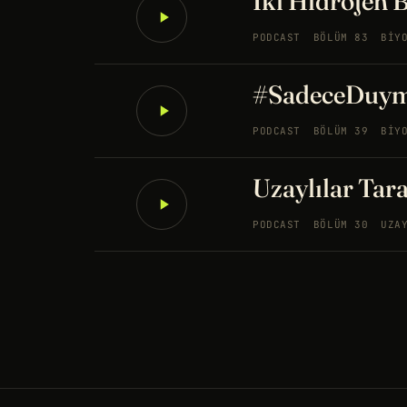
İki Hidrojen B
PODCAST
BÖLÜM 83
BIY
#SadeceDuyma
PODCAST
BÖLÜM 39
BIY
Uzaylılar Tar
PODCAST
BÖLÜM 30
UZA