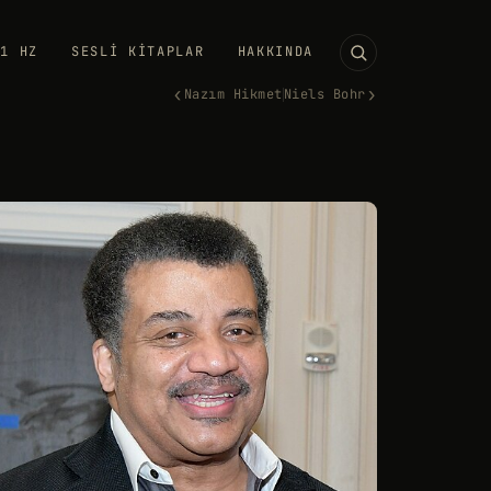
11 HZ
SESLI KITAPLAR
HAKKINDA
‹
›
Nazım Hikmet
Niels Bohr