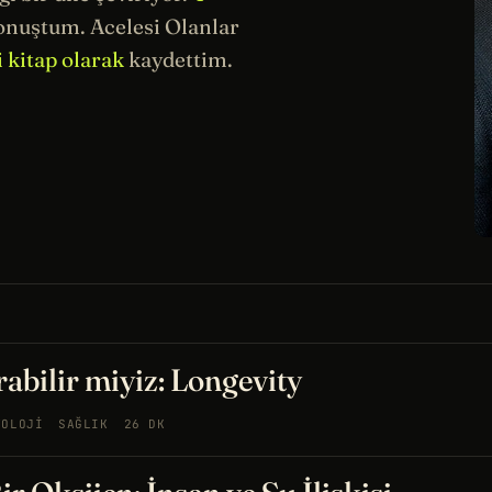
onuştum. Acelesi Olanlar
i kitap olarak
kaydettim.
bilir miyiz: Longevity
YOLOJI
SAĞLIK
26 DK