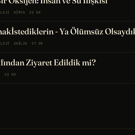
ir Oksijen: İnsan ve Su İlişkisi
OLOJI
KIMYA
22 DK
kİstediklerin - Ya Ölümsüz Olsaydı
OLOJI
SAĞLIK
27 DK
afından Ziyaret Edildik mi?
Y
23 DK