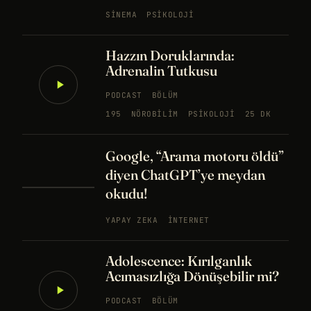
SINEMA
PSIKOLOJI
Hazzın Doruklarında:
Adrenalin Tutkusu
PODCAST
BÖLÜM
195
NÖROBILIM
PSIKOLOJI
25 DK
Google, “Arama motoru öldü”
diyen ChatGPT’ye meydan
okudu!
YAPAY ZEKA
İNTERNET
Adolescence: Kırılganlık
Acımasızlığa Dönüşebilir mi?
PODCAST
BÖLÜM