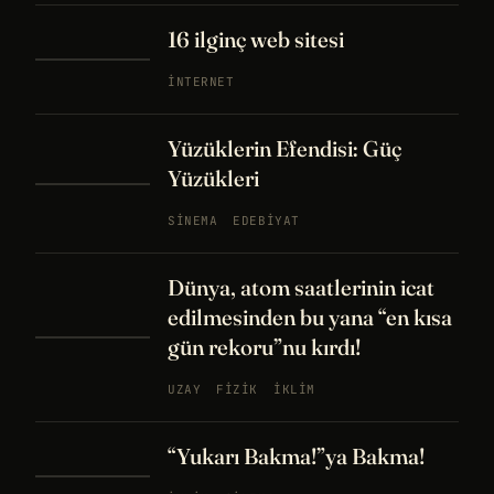
16 ilginç web sitesi
İNTERNET
Yüzüklerin Efendisi: Güç
Yüzükleri
SINEMA
EDEBIYAT
Dünya, atom saatlerinin icat
edilmesinden bu yana “en kısa
gün rekoru”nu kırdı!
UZAY
FIZIK
İKLIM
“Yukarı Bakma!”ya Bakma!