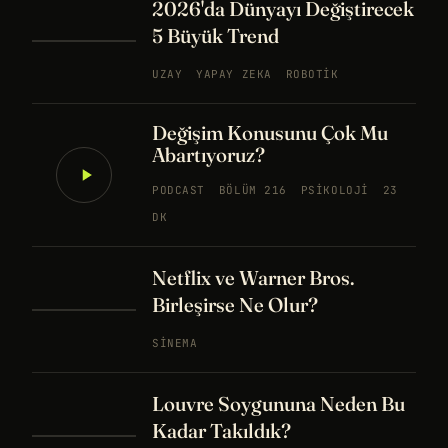
2026'da Dünyayı Değiştirecek
5 Büyük Trend
UZAY
YAPAY ZEKA
ROBOTIK
Değişim Konusunu Çok Mu
Abartıyoruz?
PODCAST
BÖLÜM 216
PSIKOLOJI
23
DK
Netflix ve Warner Bros.
Birleşirse Ne Olur?
SINEMA
Louvre Soygununa Neden Bu
Kadar Takıldık?