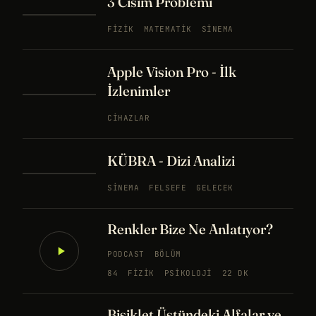
3 Cisim Problemi
FIZIK
MATEMATIK
SINEMA
Apple Vision Pro - İlk
İzlenimler
CIHAZLAR
KÜBRA - Dizi Analizi
SINEMA
FELSEFE
GELECEK
Renkler Bize Ne Anlatıyor?
PODCAST
BÖLÜM
84
FIZIK
PSIKOLOJI
22 DK
Bisiklet Üstündeki Alfalar ve