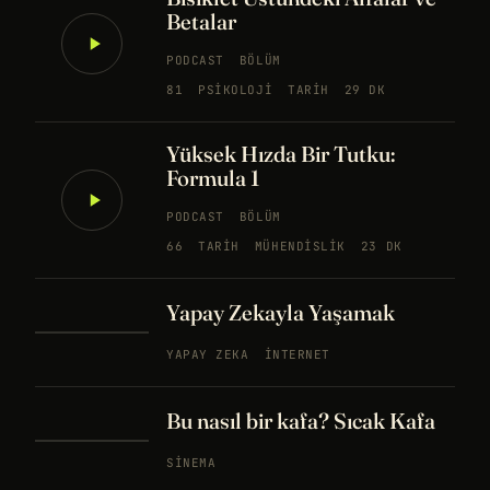
Betalar
PODCAST
BÖLÜM
81
PSIKOLOJI
TARIH
29 DK
Yüksek Hızda Bir Tutku:
Formula 1
PODCAST
BÖLÜM
66
TARIH
MÜHENDISLIK
23 DK
Yapay Zekayla Yaşamak
YAPAY ZEKA
İNTERNET
Bu nasıl bir kafa? Sıcak Kafa
SINEMA