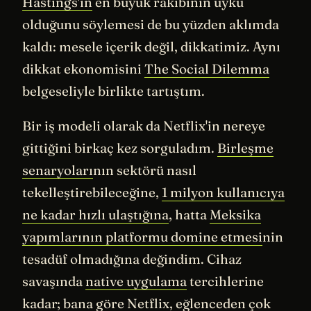
Hastings'in
en büyük rakibinin uyku
olduğunu söylemesi de bu yüzden aklımda
kaldı: mesele içerik değil, dikkatimiz. Aynı
dikkat ekonomisini
The Social Dilemma
belgeseliyle birlikte tartıştım.
Bir iş modeli olarak da Netflix'in nereye
gittiğini birkaç kez sorguladım.
Birleşme
senaryoları
nın sektörü nasıl
tekelleştirebileceğine,
1 milyon kullanıcıya
ne kadar hızlı ulaştığına
, hatta
Meksika
yapımlarının platformu domine etmesi
nin
tesadüf olmadığına değindim. Cihaz
savaşında
native uygulama
tercihlerine
kadar; bana göre Netflix, eğlenceden çok