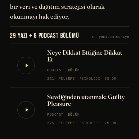
bir veri ve dağıtım stratejisi olarak
okunmayı hak ediyor.
29 YAZI + 8 PODCAST BÖLÜMÜ
en yeniden eskiye
Neye Dikkat Ettiğine Dikkat
Et
PODCAST
BÖLÜM
231
FELSEFE
PSIKOLOJI
38 DK
Sevdiğinden utanmak: Guilty
Pleasure
PODCAST
BÖLÜM
225
FELSEFE
PSIKOLOJI
25 DK