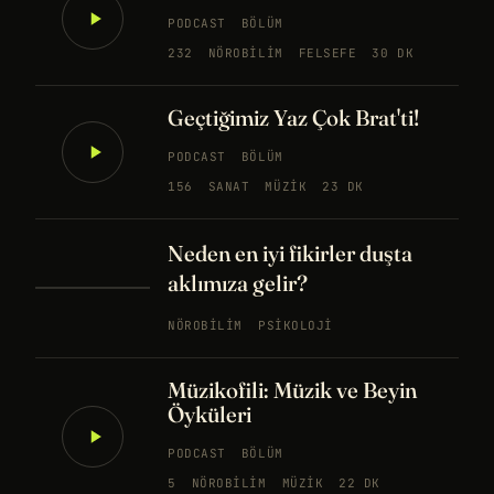
PODCAST
BÖLÜM
232
NÖROBILIM
FELSEFE
30 DK
Geçtiğimiz Yaz Çok Brat'ti!
PODCAST
BÖLÜM
156
SANAT
MÜZIK
23 DK
Neden en iyi fikirler duşta
aklımıza gelir?
NÖROBILIM
PSIKOLOJI
Müzikofili: Müzik ve Beyin
Öyküleri
PODCAST
BÖLÜM
5
NÖROBILIM
MÜZIK
22 DK