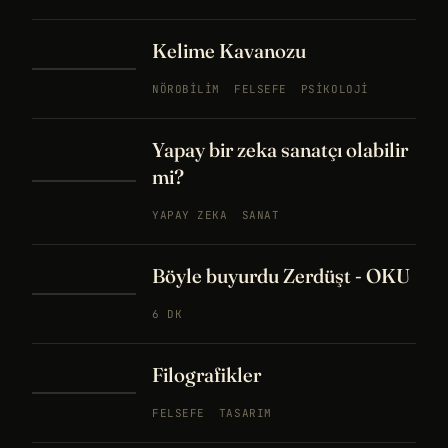
Kelime Kavanozu
NÖROBILIM
FELSEFE
PSIKOLOJI
Yapay bir zeka sanatçı olabilir
mi?
YAPAY ZEKA
SANAT
Böyle buyurdu Zerdüşt - OKU
6 DK
Filografikler
FELSEFE
TASARIM