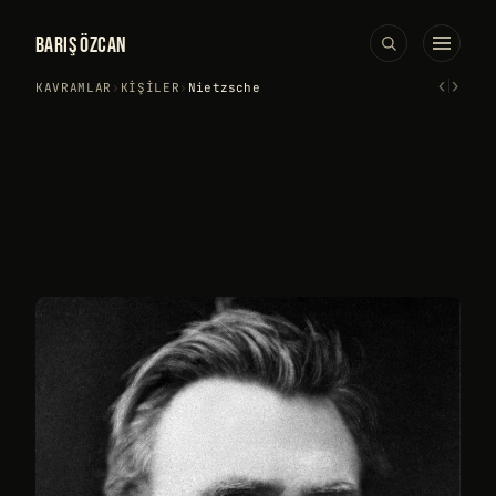
BARIŞ ÖZCAN
‹
›
KAVRAMLAR
›
KIŞILER
›
Nietzsche