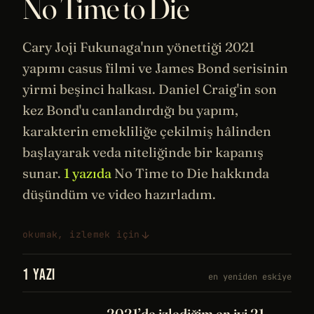
No Time to Die
Cary Joji Fukunaga'nın yönettiği 2021
yapımı casus filmi ve James Bond serisinin
yirmi beşinci halkası. Daniel Craig'in son
kez Bond'u canlandırdığı bu yapım,
karakterin emekliliğe çekilmiş hâlinden
başlayarak veda niteliğinde bir kapanış
sunar.
1 yazıda
No Time to Die hakkında
düşündüm ve video hazırladım.
okumak, izlemek için
1 YAZI
en yeniden eskiye
2021’de izlediğim en iyi 21