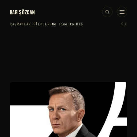
BARIŞ ÖZCAN
‹
›
KAVRAMLAR
›
FILMLER
›
No Time to Die