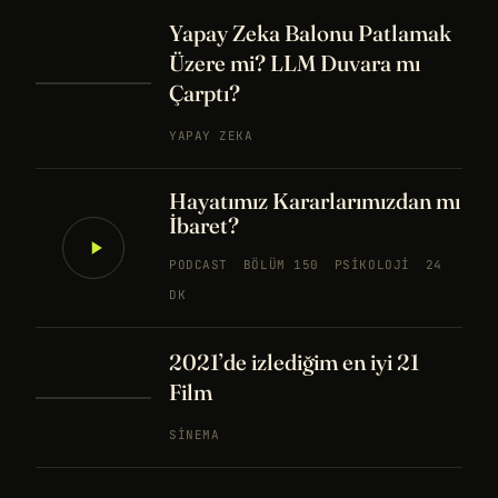
Yapay Zeka Balonu Patlamak
Üzere mi? LLM Duvara mı
Çarptı?
YAPAY ZEKA
Hayatımız Kararlarımızdan mı
İbaret?
PODCAST
BÖLÜM 150
PSIKOLOJI
24
DK
2021’de izlediğim en iyi 21
Film
SINEMA