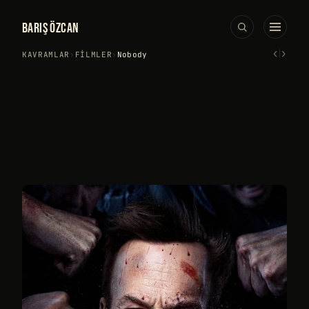
BARIŞ ÖZCAN
‹
›
KAVRAMLAR
›
FILMLER
›
Nobody