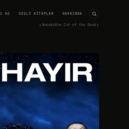
11 HZ
SESLI KITAPLAR
HAKKINDA
‹
›
Nobody
One Cut of the Dead