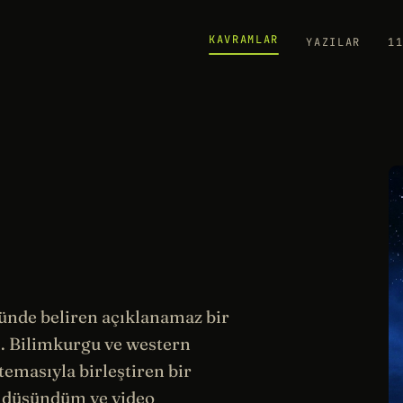
KAVRAMLAR
YAZILAR
1
zünde beliren açıklanamaz bir
i. Bilimkurgu ve western
temasıyla birleştiren bir
 düşündüm ve video