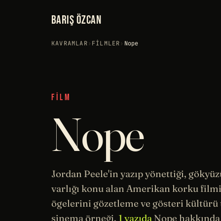
BARIŞ ÖZCAN
KAVRAMLAR
›
FILMLER
›
Nope
FILM
Nope
Jordan Peele'in yazıp yönettiği, gökyü
varlığı konu alan Amerikan korku film
ögelerini gözetleme ve gösteri kültürü 
sinema
örneği.
1 yazıda
Nope hakkında